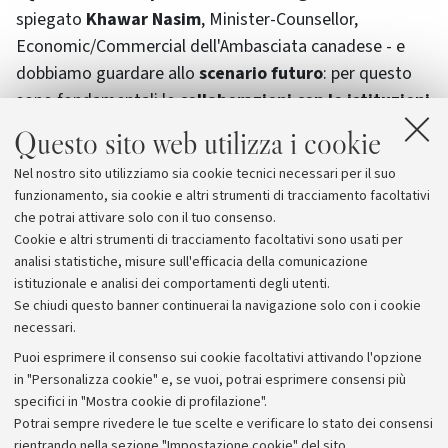
spiegato
Khawar Nasim
,
Minister-Counsellor,
Economic/Commercial
dell'Ambasciata canadese - e
dobbiamo guardare allo
scenario futuro
: per questo
sono fondamentali le
collaborazioni con le istituzioni
e le università straniere
".
Questo sito web utilizza i cookie
Nel nostro sito utilizziamo sia cookie tecnici necessari per il suo
La visita della delegazione canadese è continuata
funzionamento, sia cookie e altri strumenti di tracciamento facoltativi
giovedì 19, prima a
Modena
, poi a
Parma
, poi ancora a
che potrai attivare solo con il tuo consenso.
Collecchio
.
Cookie e altri strumenti di tracciamento facoltativi sono usati per
analisi statistiche, misure sull'efficacia della comunicazione
istituzionale e analisi dei comportamenti degli utenti.
Se chiudi questo banner continuerai la navigazione solo con i cookie
necessari.
Archivio
Puoi esprimere il consenso sui cookie facoltativi attivando l'opzione
in "Personalizza cookie" e, se vuoi, potrai esprimere consensi più
Comunicati stampa
specifici in "Mostra cookie di profilazione".
Redazione
Potrai sempre rivedere le tue scelte e verificare lo stato dei consensi
rientrando nella sezione "Impostazione cookie" del sito.