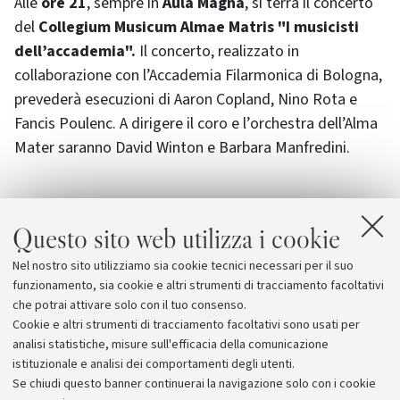
Alle
ore 21
, sempre in
Aula Magna
, si terrà il concerto
del
Collegium Musicum Almae Matris "I musicisti
dell’accademia".
Il concerto, realizzato in
collaborazione con l’Accademia Filarmonica di Bologna,
prevederà esecuzioni di Aaron Copland, Nino Rota e
Fancis Poulenc. A dirigere il coro e l’orchestra dell’Alma
Mater saranno David Winton e Barbara Manfredini.
Per ragioni di sicurezza l’accesso alle cerimonia di
Questo sito web utilizza i cookie
inaugurazione dell'anno accademico è consentito
soltanto con l’invito e deve avvenire entro le 10.15. Il
Nel nostro sito utilizziamo sia cookie tecnici necessari per il suo
concerto è ad ingresso libero fino ad esaurimento dei
funzionamento, sia cookie e altri strumenti di tracciamento facoltativi
posti info:
collegium@unibo.it
che potrai attivare solo con il tuo consenso.
Cookie e altri strumenti di tracciamento facoltativi sono usati per
analisi statistiche, misure sull'efficacia della comunicazione
istituzionale e analisi dei comportamenti degli utenti.
Se chiudi questo banner continuerai la navigazione solo con i cookie