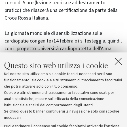
corso di 5 ore (lezione teorica e addestramento
pratico) che rilascerà una certificazione da parte della
Croce Rossa Italiana.
La giornata mondiale di sensibilizzazione sulle
cardiopatie congenite (14 febbraio) si festeggia, quindi,
con il progetto Università cardioprotetta dell’Alma
Mater e con
due giornate dedicate ai professionisti
Questo sito web utilizza i cookie
coinvolti nel percorso del neonato cardiopatico
(14 e 15
febbraio) con il coinvolgimento del Dipartimento di
Nel nostro sito utilizziamo sia cookie tecnici necessari per il suo
Medicina Specialistica Diagnostica e Sperimentale
funzionamento, sia cookie e altri strumenti di tracciamento facoltativi
Unibo.
che potrai attivare solo con il tuo consenso.
Cookie e altri strumenti di tracciamento facoltativi sono usati per
analisi statistiche, misure sull'efficacia della comunicazione
istituzionale e analisi dei comportamenti degli utenti.
Se chiudi questo banner continuerai la navigazione solo con i cookie
necessari.
Archivio
Puoi esprimere il consenso sui cookie facoltativi attivando l'opzione