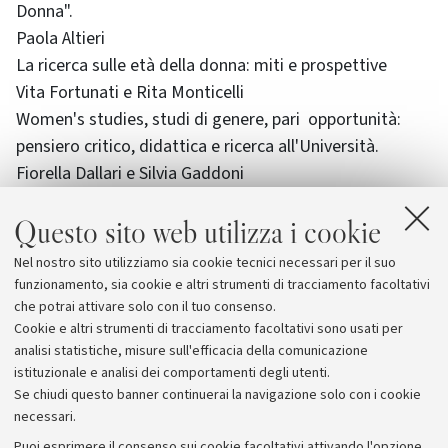
Donna".
Paola Altieri
La ricerca sulle età della donna: miti e prospettive
Vita Fortunati e Rita Monticelli
Women's studies, studi di genere, pari opportunità:
pensiero critico, didattica e ricerca all'Università.
Fiorella Dallari e Silvia Gaddoni
Città e università: il contributo dell'Alma Mater.
Questo sito web utilizza i cookie
Alessandra Bonoli
Dieci anni di AdDU dalla prospettiva di una ricercatrice
Nel nostro sito utilizziamo sia cookie tecnici necessari per il suo
funzionamento, sia cookie e altri strumenti di tracciamento facoltativi
che potrai attivare solo con il tuo consenso.
Cookie e altri strumenti di tracciamento facoltativi sono usati per
analisi statistiche, misure sull'efficacia della comunicazione
istituzionale e analisi dei comportamenti degli utenti.
Se chiudi questo banner continuerai la navigazione solo con i cookie
necessari.
Archivio
Puoi esprimere il consenso sui cookie facoltativi attivando l'opzione