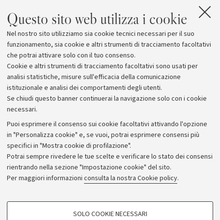
Questo sito web utilizza i cookie
Allegati
Nel nostro sito utilizziamo sia cookie tecnici necessari per il suo
L'asteroide sul sito Nasa
funzionamento, sia cookie e altri strumenti di tracciamento facoltativi
che potrai attivare solo con il tuo consenso.
Cookie e altri strumenti di tracciamento facoltativi sono usati per
analisi statistiche, misure sull'efficacia della comunicazione
istituzionale e analisi dei comportamenti degli utenti.
Se chiudi questo banner continuerai la navigazione solo con i cookie
necessari.
Archivio
Puoi esprimere il consenso sui cookie facoltativi attivando l'opzione
in "Personalizza cookie" e, se vuoi, potrai esprimere consensi più
Comunicati stampa
specifici in "Mostra cookie di profilazione".
Redazione
Potrai sempre rivedere le tue scelte e verificare lo stato dei consensi
rientrando nella sezione "Impostazione cookie" del sito.
Rassegna stampa
Per maggiori informazioni
consulta la nostra Cookie policy
.
Seguici su:
COOKIE DI PROFILAZIONE - FACOLTATIVI
SOLO COOKIE NECESSARI