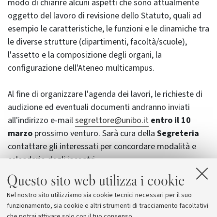
modo di chiarire alcuni aspetti che sono attualmente
oggetto del lavoro di revisione dello Statuto, quali ad
esempio le caratteristiche, le funzioni e le dinamiche tra
le diverse strutture (dipartimenti, facoltà/scuole),
l'assetto e la composizione degli organi, la
configurazione dell'Ateneo multicampus.
Al fine di organizzare l'agenda dei lavori, le richieste di
audizione ed eventuali documenti andranno inviati
all'indirizzo e-mail
segrettore@unibo.it
entro il 10
marzo
prossimo venturo. Sarà cura della
Segreteria
contattare gli interessati per concordare modalità e
calendario degli incontri.
Questo sito web utilizza i cookie
Contando sulla vostra collaborazione, vi auguro buon
Nel nostro sito utilizziamo sia cookie tecnici necessari per il suo
lavoro e vi saluto con la più viva cordialità.
funzionamento, sia cookie e altri strumenti di tracciamento facoltativi
che potrai attivare solo con il tuo consenso.