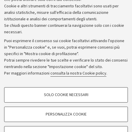
Il Rettore
Cookie e altri strumenti di tracciamento facoltativi sono usati per
analisi statistiche, misure sull'efficacia della comunicazione
istituzionale e analisi dei comportamenti degli utenti.
Se chiudi questo banner continuerai la navigazione solo con i cookie
necessari.
Archivio
Puoi esprimere il consenso sui cookie facoltativi attivando l'opzione
in "Personalizza cookie" e, se vuoi, potrai esprimere consensi più
Comunicati stampa
specifici in "Mostra cookie di profilazione".
Redazione
Potrai sempre rivedere le tue scelte e verificare lo stato dei consensi
rientrando nella sezione "Impostazione cookie" del sito.
Rassegna stampa
Per maggiori informazioni
consulta la nostra Cookie policy
.
Seguici su:
COOKIE DI PROFILAZIONE - FACOLTATIVI
SOLO COOKIE NECESSARI
Si tratta di cookie utilizzati per analizzare le caratteristiche della navigazione
degli utenti, creare profili in base al loro comportamento sul sito, per analisi
di marketing.
PERSONALIZZA COOKIE
© Copyright 2026 - ALMA MATER STUDIORUM - Università di
Mostra cookie di profilazione
Bologna - Via Zamboni, 33 - 40126 Bologna - PI: 01131710376 -
Google/Youtube Video
CF: 80007010376