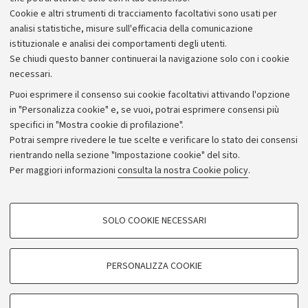
d'Ateneo
www.unibo.it
.
Cookie e altri strumenti di tracciamento facoltativi sono usati per
analisi statistiche, misure sull'efficacia della comunicazione
istituzionale e analisi dei comportamenti degli utenti.
Se chiudi questo banner continuerai la navigazione solo con i cookie
necessari.
Archivio
Puoi esprimere il consenso sui cookie facoltativi attivando l'opzione
in "Personalizza cookie" e, se vuoi, potrai esprimere consensi più
Comunicati stampa
specifici in "Mostra cookie di profilazione".
Redazione
Potrai sempre rivedere le tue scelte e verificare lo stato dei consensi
rientrando nella sezione "Impostazione cookie" del sito.
Rassegna stampa
Per maggiori informazioni
consulta la nostra Cookie policy
.
Seguici su:
COOKIE DI PROFILAZIONE - FACOLTATIVI
SOLO COOKIE NECESSARI
Si tratta di cookie utilizzati per analizzare le caratteristiche della navigazione
degli utenti, creare profili in base al loro comportamento sul sito, per analisi
di marketing.
PERSONALIZZA COOKIE
© Copyright 2026 - ALMA MATER STUDIORUM - Università di
Mostra cookie di profilazione
Bologna - Via Zamboni, 33 - 40126 Bologna - PI: 01131710376 -
Google/Youtube Video
CF: 80007010376