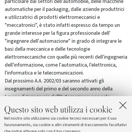
particolare dai settori dell'automobile, delle macchine
automatiche per il packaging, dalle aziende produttrici
e utilizzatrici di prodotti elettromeccanici e
"meccatronici", è stato infatti espresso da tempo un
grande interesse per la figura professionale dell'
"ingegnere dell'automazione" in grado di integrare le
basi della meccanica e delle tecnologie
elettromeccaniche con quelle più recenti dell'ingegneria
dell'informazione, come l'automatica, l'elettronica,
l'informatica e le telecomunicazioni.
Dal prossimo A.A. 2002/03 saranno attivati gli
insegnamenti del primo e del secondo anno della
Laurea di Ingegneria dell'Automazione: non solo
matricole, quindi, ma anche studenti che "in corso
Questo sito web utilizza i cookie
d'opera" potranno "transitare" all'ingegneria
Nel nostro sito utilizziamo sia cookie tecnici necessari per il suo
automatica provenendo da altri corsi.
funzionamento, sia cookie e altri strumenti di tracciamento facoltativi
Per i dettagli sul piano di studio, consultare il portale
che potrai attivare solo con il tuo consenso.