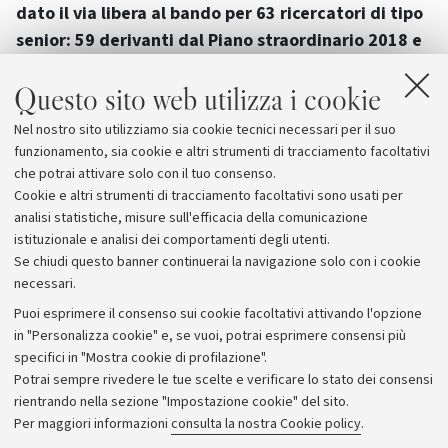
dato il via libera al bando per 63 ricercatori di tipo
senior: 59 derivanti dal Piano straordinario 2018 e
4 dalla misura dei Dipartimenti d’eccellenza
. In
Questo sito web utilizza i cookie
particolare i bandi dei 59 ricercatori derivanti dal Piano
straordinario verranno banditi in tempi molto stretti,
Nel nostro sito utilizziamo sia cookie tecnici necessari per il suo
tenendo conto che il limite per l’assunzione dettato dal
funzionamento, sia cookie e altri strumenti di tracciamento facoltativi
MIUR è stato fissato per il 31 dicembre 2018.
che potrai attivare solo con il tuo consenso.
Cookie e altri strumenti di tracciamento facoltativi sono usati per
analisi statistiche, misure sull'efficacia della comunicazione
istituzionale e analisi dei comportamenti degli utenti.
Se chiudi questo banner continuerai la navigazione solo con i cookie
necessari.
Archivio
Puoi esprimere il consenso sui cookie facoltativi attivando l'opzione
in "Personalizza cookie" e, se vuoi, potrai esprimere consensi più
Comunicati stampa
specifici in "Mostra cookie di profilazione".
Redazione
Potrai sempre rivedere le tue scelte e verificare lo stato dei consensi
rientrando nella sezione "Impostazione cookie" del sito.
Rassegna stampa
Per maggiori informazioni
consulta la nostra Cookie policy
.