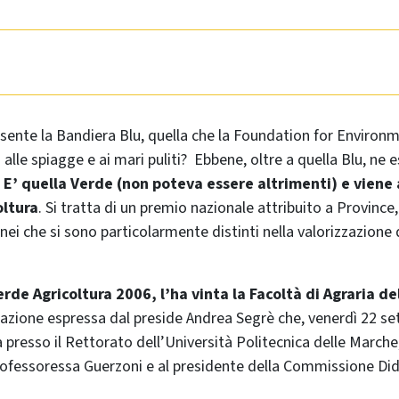
sente la Bandiera Blu, quella che la Foundation for Environ
alle spiagge e ai mari puliti? Ebbene, oltre a quella Blu, ne 
.
E’ quella Verde (non poteva essere altrimenti) e viene
oltura
. Si tratta di un premio nazionale attribuito a Provinc
tenei che si sono particolarmente distinti nella valorizzazion
erde Agricoltura 2006, l’ha vinta la Facoltà di Agraria d
azione espressa dal preside Andrea Segrè che, venerdì 22 sett
presso il Rettorato dell’Università Politecnica delle Marche
professoressa Guerzoni e al presidente della Commissione Didat