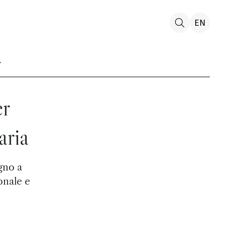
EN
er
aria
gno a
onale e