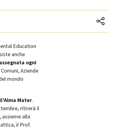
mental Education
esiste anche
 assegnata ogni
e, Comuni, Aziende
e del mondo
ell’Alma Mater
.
embre, ritirerà il
, assieme alla
tica, il Prof.