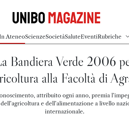
Unibo
Magazine
In Ateneo
Scienze
Società
Salute
Eventi
Rubriche
a Bandiera Verde 2006 p
gricoltura alla Facoltà di Agr
iconoscimento, attribuito ogni anno, premia l’impe
 dell’agricoltura e dell’alimentazione a livello nazi
internazionale.