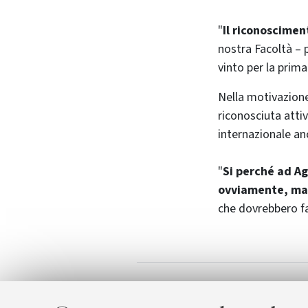
"
Il riconoscimen
nostra Facoltà – 
vinto per la prima
Nella motivazione
riconosciuta attiv
internazionale anc
"
Si perché ad Agr
ovviamente, ma
che dovrebbero far
Facoltà di Agrar
Allegati