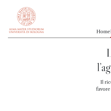
vai al contenuto della pagina
vai al menu di navigazione
Home
L
l’a
Il r
favore