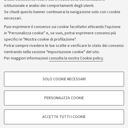
istituzionale e analisi dei comportamenti degli utenti.
Se chiudi questo banner continuerai la navigazione solo con i cookie
necessari.
Archivio
Puoi esprimere il consenso sui cookie facoltativi attivando l'opzione
in "Personalizza cookie" e, se vuoi, potrai esprimere consensi più
Comunicati stampa
specifici in "Mostra cookie di profilazione".
Redazione
Potrai sempre rivedere le tue scelte e verificare lo stato dei consensi
rientrando nella sezione "Impostazione cookie" del sito.
Rassegna stampa
Per maggiori informazioni
consulta la nostra Cookie policy
.
Seguici su:
COOKIE DI PROFILAZIONE - FACOLTATIVI
SOLO COOKIE NECESSARI
Si tratta di cookie utilizzati per analizzare le caratteristiche della navigazione
degli utenti, creare profili in base al loro comportamento sul sito, per analisi
di marketing.
PERSONALIZZA COOKIE
© Copyright 2026 - ALMA MATER STUDIORUM - Università di
Mostra cookie di profilazione
Bologna - Via Zamboni, 33 - 40126 Bologna - PI: 01131710376 -
Google/Youtube Video
CF: 80007010376
COOKIE TECNICI - NECESSARI
ACCETTA TUTTI I COOKIE
Facebook
Privacy
Note legali
Impostazioni Cookie
Si tratta di cookie tecnici utilizzati, a titolo esemplificativo, per il corretto