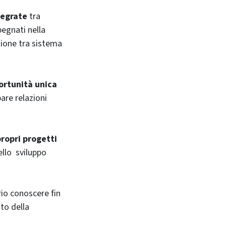
tegrate
tra
mpegnati nella
azione tra sistema
ortunità unica
pare relazioni
ropri progetti
ello sviluppo
rio conoscere fin
to della