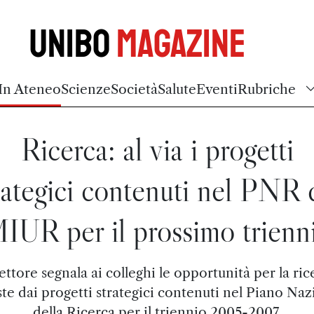
Unibo
Magazine
In Ateneo
Scienze
Società
Salute
Eventi
Rubriche
Ricerca: al via i progetti
rategici contenuti nel PNR 
IUR per il prossimo trienn
Rettore segnala ai colleghi le opportunità per la ric
ste dai progetti strategici contenuti nel Piano Naz
della Ricerca per il triennio 2005-2007.