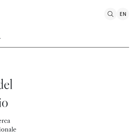
EN
del
io
erca
ionale