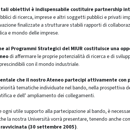
tali obiettivi è indispensabile costituire partnership in
ubblici di ricerca, imprese e altri soggetti pubblici e privati i
ovazione finalizzate a strutturare stabili rapporti di collabor
blica e mondo delle imprese.
ne ai Programmi Strategici del MIUR costituisce una opp
eneo
di affermare le proprie potenzialità di ricerca e di svilup
prescindibili con il mondo industriale.
ntale che il nostro Ateneo partecipi attivamente con p
 priorità tematiche individuate nel bando, nella prospettiva d
ntifica e dell’ ampliamento dei collegamenti.
re ogni utile supporto alla partecipazione al bando, è necessa
 che la nostra Università vorrà presentare, tenendo anche con
ravvicinata (30 settembre 2005)
.