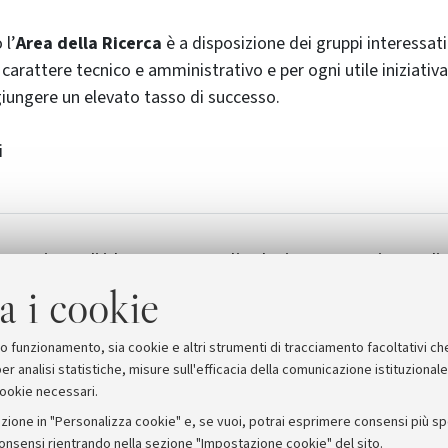
 l’
Area della Ricerca
è a disposizione dei gruppi interessati
 carattere tecnico e amministrativo e per ogni utile iniziativ
giungere un elevato tasso di successo.
i
sentazione di idee progettuali relativamente ai grandi
R 2005-07
a i cookie
suo funzionamento, sia cookie e altri strumenti di tracciamento facoltativi ch
er analisi statistiche, misure sull'efficacia della comunicazione istituzional
cookie necessari.
zione in "Personalizza cookie" e, se vuoi, potrai esprimere consensi più spec
consensi rientrando nella sezione "Impostazione cookie" del sito.