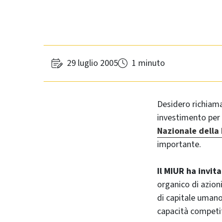
29 luglio 2005
1 minuto
Desidero richiama
investimento per 
Nazionale della 
importante.
Il MIUR ha invit
organico di azioni
di capitale umano
capacità competit