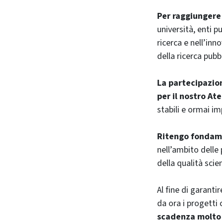
Per raggiungere 
università, enti p
ricerca e nell’inn
della ricerca pub
La partecipazio
per il nostro At
stabili e ormai im
Ritengo fondame
nell’ambito delle
della qualità scie
Al fine di garanti
da ora i progetti
scadenza molto 