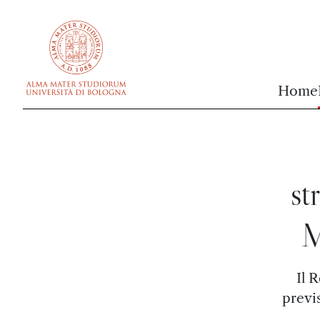
vai al contenuto della pagina
vai al menu di navigazione
Home
st
M
Il 
previ