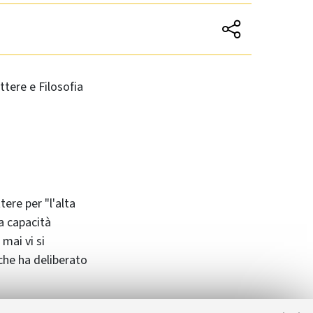
ttere e Filosofia
ere per "l'alta
la capacità
 mai vi si
 che ha deliberato