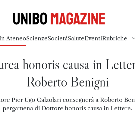
Unibo
Magazine
In Ateneo
Scienze
Società
Salute
Eventi
Rubriche
rea honoris causa in Lette
Roberto Benigni
ttore Pier Ugo Calzolari consegnerà a Roberto Beni
pergamena di Dottore honoris causa in Lettere.