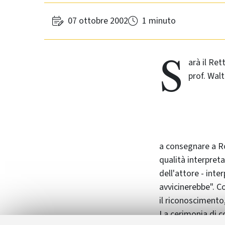
07 ottobre 2002
1 minuto
S
arà il Ret
prof. Wal
a consegnare a Ro
qualità interpreta
dell'attore - inte
avvicinerebbe". Co
il riconoscimento,
La cerimonia di c