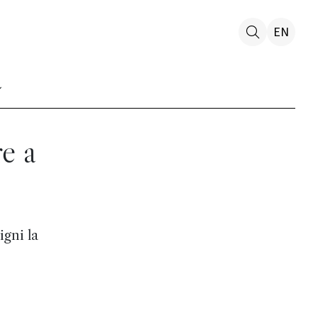
EN
re a
gni la