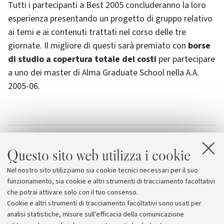
Tutti i partecipanti a Best 2005 concluderanno la loro
esperienza presentando un progetto di gruppo relativo
ai temi e ai contenuti trattati nel corso delle tre
giornate. Il migliore di questi sarà premiato con
borse
di studio a copertura totale dei costi
per partecipare
a uno dei master di
Alma Graduate School
nella A.A.
2005-06.
Allegati
Questo sito web utilizza i cookie
Bando di concorso
[32.5 KB]
Nel nostro sito utilizziamo sia cookie tecnici necessari per il suo
Alma
funzionamento, sia cookie e altri strumenti di tracciamento facoltativi
che potrai attivare solo con il tuo consenso.
Cookie e altri strumenti di tracciamento facoltativi sono usati per
analisi statistiche, misure sull'efficacia della comunicazione