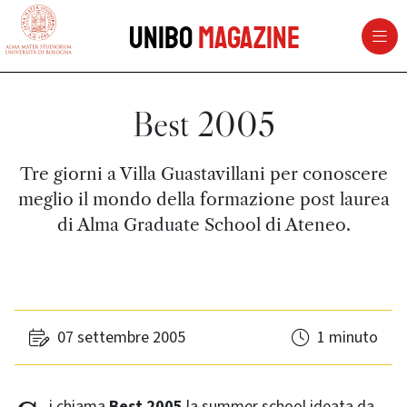
vai al contenuto della pagina
vai al menu di navigazione
Unibo
Magazine
Best 2005
Tre giorni a Villa Guastavillani per conoscere
meglio il mondo della formazione post laurea
di Alma Graduate School di Ateneo.
07 settembre 2005
1 minuto
Si chiama
Best
2005
la summer school ideata da