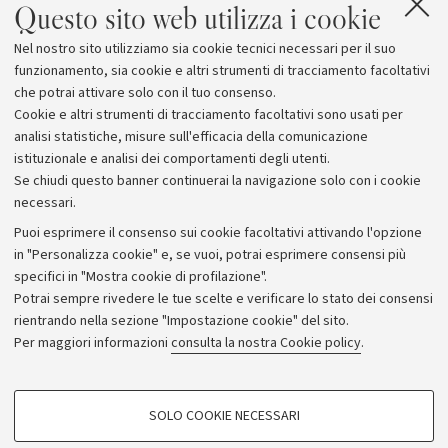
Questo sito web utilizza i cookie
Allegati
Nel nostro sito utilizziamo sia cookie tecnici necessari per il suo
sCATENAti
funzionamento, sia cookie e altri strumenti di tracciamento facoltativi
che potrai attivare solo con il tuo consenso.
Cookie e altri strumenti di tracciamento facoltativi sono usati per
analisi statistiche, misure sull'efficacia della comunicazione
istituzionale e analisi dei comportamenti degli utenti.
Se chiudi questo banner continuerai la navigazione solo con i cookie
necessari.
Archivio
Puoi esprimere il consenso sui cookie facoltativi attivando l'opzione
in "Personalizza cookie" e, se vuoi, potrai esprimere consensi più
Comunicati stampa
specifici in "Mostra cookie di profilazione".
Redazione
Potrai sempre rivedere le tue scelte e verificare lo stato dei consensi
rientrando nella sezione "Impostazione cookie" del sito.
Rassegna stampa
Per maggiori informazioni
consulta la nostra Cookie policy
.
Seguici su:
COOKIE DI PROFILAZIONE - FACOLTATIVI
SOLO COOKIE NECESSARI
Si tratta di cookie utilizzati per analizzare le caratteristiche della navigazione