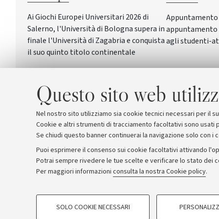
Ai Giochi Europei Universitari 2026 di
Appuntamento a 
Salerno, l'Università di Bologna supera in
appuntamento c
finale l'Università di Zagabria e conquista
agli studenti-at
il suo quinto titolo continentale
Questo sito web utilizz
Nel nostro sito utilizziamo sia cookie tecnici necessari per il 
Cookie e altri strumenti di tracciamento facoltativi sono usati p
Se chiudi questo banner continuerai la navigazione solo con i 
Puoi esprimere il consenso sui cookie facoltativi attivando l'op
Potrai sempre rivedere le tue scelte e verificare lo stato dei 
Archivio
Comunicati stampa
Redazione
Rassegna 
Per maggiori informazioni
consulta la nostra Cookie policy
.
COOKIE DI PROFILAZIONE - FACOLTATIVI
© Copyright 2026 - ALMA MATER STUDI
SOLO COOKIE NECESSARI
PERSONALIZZ
Si tratta di cookie utilizzati per analizzare le caratteristiche della navi