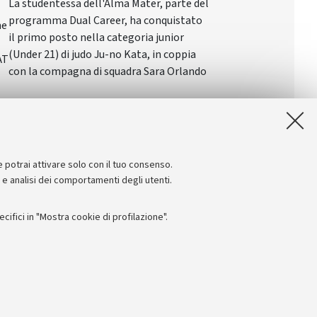
La studentessa dell'Alma Mater, parte del
programma Dual Career, ha conquistato
ne
il primo posto nella categoria junior
(Under 21) di judo Ju-no Kata, in coppia
AT
con la compagna di squadra Sara Orlando
e potrai attivare solo con il tuo consenso.
e e analisi dei comportamenti degli utenti.
ifici in "Mostra cookie di profilazione".
Seguici su:
I
 - PI: 01131710376 - CF: 80007010376
 titolo esemplificativo, per il corretto funzionamento del sito, salvare