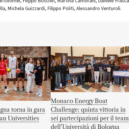
artolomei, Filippo Boschin, Martina Camorani, Daniele Frascari
a, Michela Guizzardi, Filippo Politi, Alessandro Venturoli.
Monaco Energy Boat
gna torna in gara
Challenge: quinta vittoria in
an Universities
sei partecipazioni per il team
dell’Università di Bologna