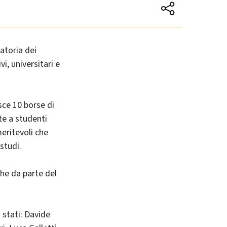
atoria dei
i, universitari e
sce 10 borse di
ate a studenti
eritevoli che
studi.
che da parte del
o stati: Davide