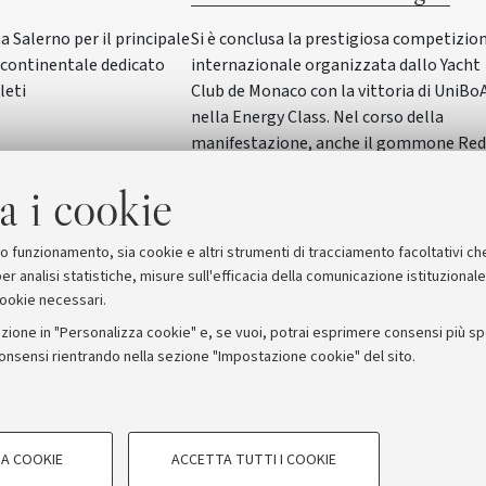
Salerno per il principale
Si è conclusa la prestigiosa competizio
ontinentale dedicato
internazionale organizzata dallo Yacht
leti
Club de Monaco con la vittoria di UniBo
nella Energy Class. Nel corso della
manifestazione, anche il gommone Red
Wave dell'Alma Mater ha vinto nella
a i cookie
SeaLab Class. Il Rettore Giovanni Molari
ha incontrato studentesse e studenti in
Rettorato
suo funzionamento, sia cookie e altri strumenti di tracciamento facoltativi ch
er analisi statistiche, misure sull'efficacia della comunicazione istituzional
cookie necessari.
zione in "Personalizza cookie" e, se vuoi, potrai esprimere consensi più spec
consensi rientrando nella sezione "Impostazione cookie" del sito.
stampa
COOKIE TECNICI - NECESSAR
ORUM - Università di Bologna - Via Zamboni, 33 - 40126 Bologna
A COOKIE
ACCETTA TUTTI I COOKIE
gazione degli utenti, creare profili in
Si tratta di cookie tecnici utilizzati, a