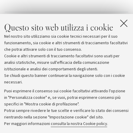
Allegati
Questo sito web utilizza i cookie
Biografia di Dario Braga sul sito del Collegio
Nel nostro sito utilizziamo sia cookie tecnici necessari per il suo
Superiore
funzionamento, sia cookie e altri strumenti di tracciamento facoltativi
che potrai attivare solo con il tuo consenso.
Cookie e altri strumenti di tracciamento facoltativi sono usati per
analisi statistiche, misure sull'efficacia della comunicazione
istituzionale e analisi dei comportamenti degli utenti.
Se chiudi questo banner continuerai la navigazione solo con i cookie
necessari.
Archivio
Puoi esprimere il consenso sui cookie facoltativi attivando l'opzione
in "Personalizza cookie" e, se vuoi, potrai esprimere consensi più
Comunicati stampa
specifici in "Mostra cookie di profilazione".
Redazione
Potrai sempre rivedere le tue scelte e verificare lo stato dei consensi
rientrando nella sezione "Impostazione cookie" del sito.
Rassegna stampa
Per maggiori informazioni
consulta la nostra Cookie policy
.