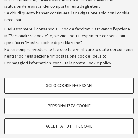
istituzionale e analisi dei comportamenti degli utenti.
Se chiudi questo banner continuerai la navigazione solo con i cookie
necessari.
Archivio
Puoi esprimere il consenso sui cookie facoltativi attivando l'opzione
in "Personalizza cookie" e, se vuoi, potrai esprimere consensi più
Comunicati stampa
specifici in "Mostra cookie di profilazione".
Redazione
Potrai sempre rivedere le tue scelte e verificare lo stato dei consensi
rientrando nella sezione "Impostazione cookie" del sito.
Rassegna stampa
Per maggiori informazioni
consulta la nostra Cookie policy
.
Seguici su:
COOKIE DI PROFILAZIONE - FACOLTATIVI
SOLO COOKIE NECESSARI
Si tratta di cookie utilizzati per analizzare le caratteristiche della navigazione
degli utenti, creare profili in base al loro comportamento sul sito, per analisi
di marketing.
PERSONALIZZA COOKIE
© Copyright 2026 - ALMA MATER STUDIORUM - Università di
Mostra cookie di profilazione
Bologna - Via Zamboni, 33 - 40126 Bologna - PI: 01131710376 -
Google/Youtube Video
CF: 80007010376
COOKIE TECNICI - NECESSARI
ACCETTA TUTTI I COOKIE
Facebook
Privacy
Note legali
Impostazioni Cookie
Si tratta di cookie tecnici utilizzati, a titolo esemplificativo, per il corretto