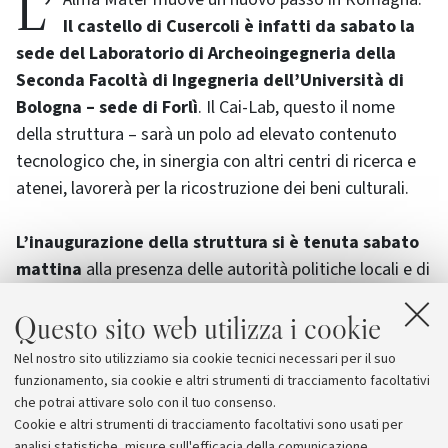
Il castello di Cusercoli è infatti da sabato la
sede del Laboratorio di Archeoingegneria della
Seconda Facoltà di Ingegneria dell’Università di
Bologna – sede di Forlì
. Il Cai-Lab, questo il nome
della struttura – sarà un polo ad elevato contenuto
tecnologico che, in sinergia con altri centri di ricerca e
atenei, lavorerà per la ricostruzione dei beni culturali.
L’inaugurazione della struttura si è tenuta sabato
mattina
alla presenza delle autorità politiche locali e di
rappresentanti degli enti di ricerca coinvolti. Per
Questo sito web utilizza i cookie
l’Università di Bologna hanno presenziato al taglio del
nastro Franco Persiani, Preside della Seconda Facoltà
Nel nostro sito utilizziamo sia cookie tecnici necessari per il suo
di Ingegneria, e Guido Gambetta, Prorettore per le sedi
funzionamento, sia cookie e altri strumenti di tracciamento facoltativi
decentrate.
che potrai attivare solo con il tuo consenso.
Cookie e altri strumenti di tracciamento facoltativi sono usati per
analisi statistiche, misure sull'efficacia della comunicazione