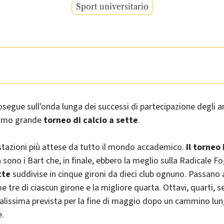
Sport universitario
osegue sull'onda lunga dei successi di partecipazione degli a
simo grande
torneo di calcio a sette
.
stazioni più attese da tutto il mondo accademico.
Il torneo 
 sono i Bart che, in finale, ebbero la meglio sulla Radicale F
tte
suddivise in cinque gironi da dieci club ognuno. Passano 
e tre di ciascun girone e la migliore quarta. Ottavi, quarti, s
nalissima prevista per la fine di maggio dopo un cammino lu
.