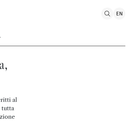
EN
a,
itti al
 tutta
azione