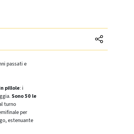
nni passati e
in pillole
: i
oggia.
Sono 50 le
al turno
emifinale per
ngo, estenuante