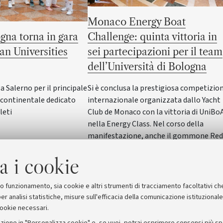
Monaco Energy Boat
gna torna in gara
Challenge: quinta vittoria in
an Universities
sei partecipazioni per il team
dell’Università di Bologna
Salerno per il principale
Si è conclusa la prestigiosa competizio
ontinentale dedicato
internazionale organizzata dallo Yacht
leti
Club de Monaco con la vittoria di UniBo
nella Energy Class. Nel corso della
manifestazione, anche il gommone Red
Wave dell'Alma Mater ha vinto nella
a i cookie
SeaLab Class. Il Rettore Giovanni Molari
ha incontrato studentesse e studenti in
Rettorato
suo funzionamento, sia cookie e altri strumenti di tracciamento facoltativi ch
er analisi statistiche, misure sull'efficacia della comunicazione istituzional
cookie necessari.