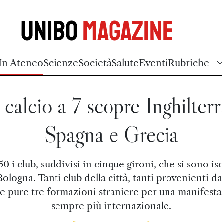
Unibo
Magazine
In Ateneo
Scienze
Società
Salute
Eventi
Rubriche
l calcio a 7 scopre Inghilterr
Spagna e Grecia
0 i club, suddivisi in cinque gironi, che si sono iscr
ologna. Tanti club della città, tanti provenienti da
a e pure tre formazioni straniere per una manifest
sempre più internazionale.