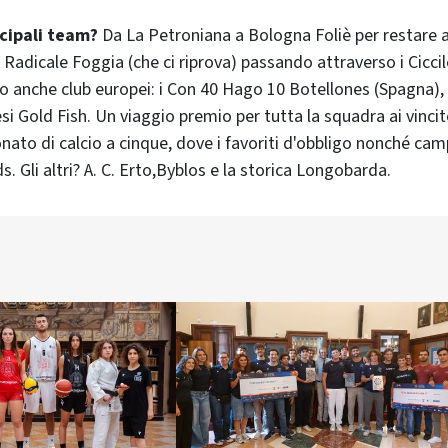
ncipali team?
Da La Petroniana a Bologna Foliè per restare a
Radicale Foggia (che ci riprova) passando attraverso i Ciccile
no anche club europei: i Con 40 Hago 10 Botellones (Spagna), 
lesi Gold Fish. Un viaggio premio per tutta la squadra ai vincit
onato di calcio a cinque, dove i favoriti d'obbligo nonché cam
s. Gli altri? A. C. Erto,Byblos e la storica Longobarda.