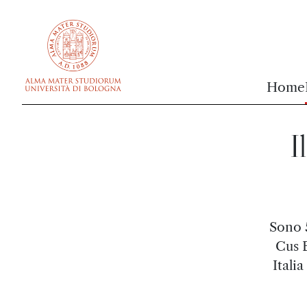
vai al contenuto della pagina
vai al menu di navigazione
Home
I
Sono 5
Cus B
Itali