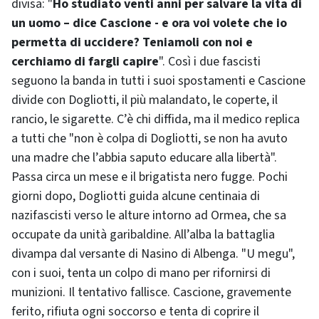
divisa: "
Ho studiato venti anni per salvare la vita di
un uomo – dice Cascione - e ora voi volete che io
permetta di uccidere? Teniamoli con noi e
cerchiamo di fargli capire
". Così i due fascisti
seguono la banda in tutti i suoi spostamenti e Cascione
divide con Dogliotti, il più malandato, le coperte, il
rancio, le sigarette. C’è chi diffida, ma il medico replica
a tutti che "non è colpa di Dogliotti, se non ha avuto
una madre che l’abbia saputo educare alla libertà".
Passa circa un mese e il brigatista nero fugge. Pochi
giorni dopo, Dogliotti guida alcune centinaia di
nazifascisti verso le alture intorno ad Ormea, che sa
occupate da unità garibaldine. All’alba la battaglia
divampa dal versante di Nasino di Albenga. "U megu",
con i suoi, tenta un colpo di mano per rifornirsi di
munizioni. Il tentativo fallisce. Cascione, gravemente
ferito, rifiuta ogni soccorso e tenta di coprire il