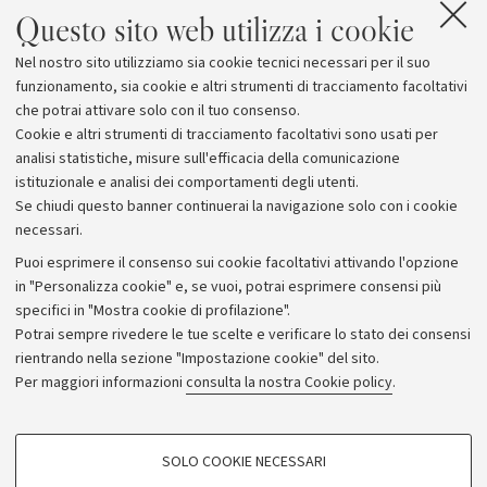
Questo sito web utilizza i cookie
dell'Istruzione, a seguito del "Protocollo d'intesa
relativo allo sviluppo edilizio dell'ateneo e ai servizi
Nel nostro sito utilizziamo sia cookie tecnici necessari per il suo
degli studenti", sottoscritto nel 2002 tra Comune di
funzionamento, sia cookie e altri strumenti di tracciamento facoltativi
Bologna e Università degli Studi".
che potrai attivare solo con il tuo consenso.
Cookie e altri strumenti di tracciamento facoltativi sono usati per
analisi statistiche, misure sull'efficacia della comunicazione
istituzionale e analisi dei comportamenti degli utenti.
Se chiudi questo banner continuerai la navigazione solo con i cookie
necessari.
Archivio
Puoi esprimere il consenso sui cookie facoltativi attivando l'opzione
in "Personalizza cookie" e, se vuoi, potrai esprimere consensi più
Comunicati stampa
specifici in "Mostra cookie di profilazione".
Redazione
Potrai sempre rivedere le tue scelte e verificare lo stato dei consensi
rientrando nella sezione "Impostazione cookie" del sito.
Rassegna stampa
Per maggiori informazioni
consulta la nostra Cookie policy
.
Seguici su:
COOKIE DI PROFILAZIONE - FACOLTATIVI
SOLO COOKIE NECESSARI
Si tratta di cookie utilizzati per analizzare le caratteristiche della navigazione