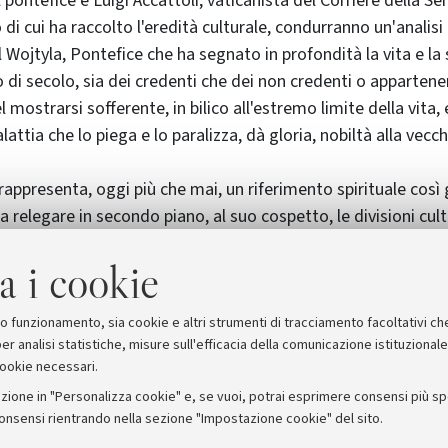
al pontefice e Luigi Accattoli, vaticanista del Corriere della Ser
di cui ha raccolto l'eredità culturale, condurranno un'analisi
 Wojtyla, Pontefice che ha segnato in profondità la vita e la 
 di secolo, sia dei credenti che dei non credenti o appartene
el mostrarsi sofferente, in bilico all'estremo limite della vita,
lattia che lo piega e lo paralizza, dà gloria, nobiltà alla vecch
 rappresenta, oggi più che mai, un riferimento spirituale così
 relegare in secondo piano, al suo cospetto, le divisioni cultu
a i cookie
invitata.
o.
vato in Piazza San Domenico.
suo funzionamento, sia cookie e altri strumenti di tracciamento facoltativi ch
er analisi statistiche, misure sull'efficacia della comunicazione istituzional
cookie necessari.
zione in "Personalizza cookie" e, se vuoi, potrai esprimere consensi più spec
consensi rientrando nella sezione "Impostazione cookie" del sito.
stampa