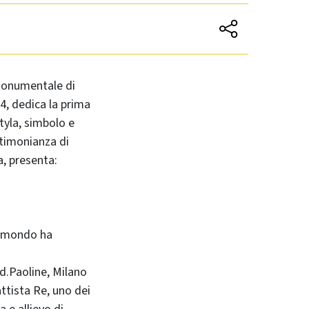
 Monumentale di
4, dedica la prima
ityla, simbolo e
stimonianza di
a, presenta:
il mondo ha
Ed.Paoline, Milano
attista Re, uno dei