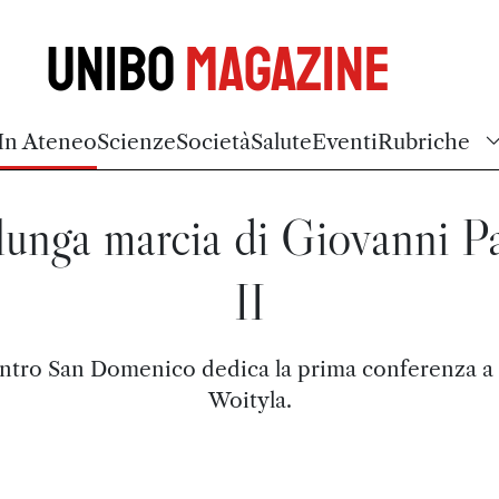
Unibo
Magazine
In Ateneo
Scienze
Società
Salute
Eventi
Rubriche
lunga marcia di Giovanni P
II
entro San Domenico dedica la prima conferenza a
Woityla.