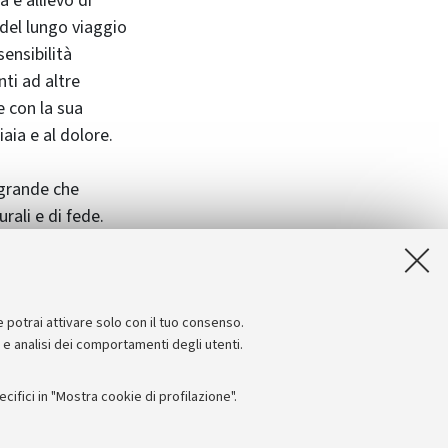
a e allievo di
 del lungo viaggio
sensibilità
nti ad altre
 e con la sua
iaia e al dolore.
 grande che
rali e di fede.
e potrai attivare solo con il tuo consenso.
e e analisi dei comportamenti degli utenti.
ifici in "Mostra cookie di profilazione".
Seguici su: