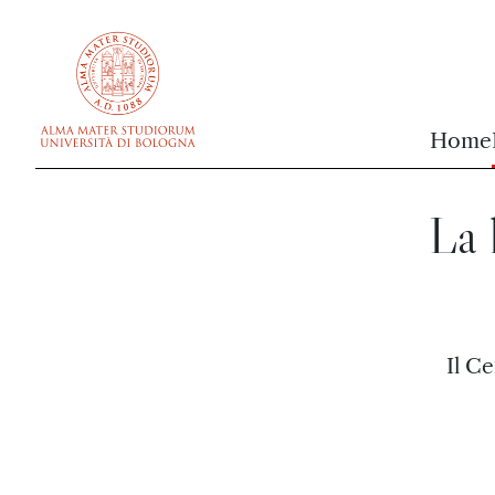
vai al contenuto della pagina
vai al menu di navigazione
Home
La 
Il C