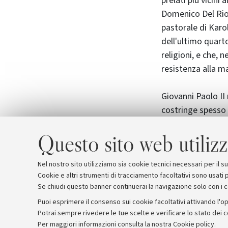
prelati più vicini 
Domenico Del Rio 
pastorale di Karol
dell'ultimo quarto
religioni, e che, n
resistenza alla ma
Giovanni Paolo II
costringe spesso a
Questo sito web utilizz
La cittadinanza è 
L'ingresso è liber
Parcheggio riser
Nel nostro sito utilizziamo sia cookie tecnici necessari per il 
Cookie e altri strumenti di tracciamento facoltativi sono usati p
Se chiudi questo banner continuerai la navigazione solo con i 
Puoi esprimere il consenso sui cookie facoltativi attivando l'op
Potrai sempre rivedere le tue scelte e verificare lo stato dei 
Archivio
Comunicati stampa
Redazione
Rassegna 
Per maggiori informazioni
consulta la nostra Cookie policy
.