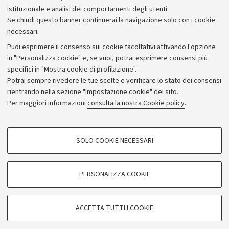
istituzionale e analisi dei comportamenti degli utenti.
Se chiudi questo banner continuerai la navigazione solo con i cookie
necessari.
Archivio
Puoi esprimere il consenso sui cookie facoltativi attivando l'opzione
in "Personalizza cookie" e, se vuoi, potrai esprimere consensi più
Comunicati stampa
specifici in "Mostra cookie di profilazione".
Redazione
Potrai sempre rivedere le tue scelte e verificare lo stato dei consensi
rientrando nella sezione "Impostazione cookie" del sito.
Rassegna stampa
Per maggiori informazioni
consulta la nostra Cookie policy
.
Seguici su:
COOKIE DI PROFILAZIONE - FACOLTATIVI
SOLO COOKIE NECESSARI
Si tratta di cookie utilizzati per analizzare le caratteristiche della navigazione
degli utenti, creare profili in base al loro comportamento sul sito, per analisi
di marketing.
PERSONALIZZA COOKIE
© Copyright 2026 - ALMA MATER STUDIORUM - Università di
Mostra cookie di profilazione
Bologna - Via Zamboni, 33 - 40126 Bologna - PI: 01131710376 -
Google/Youtube Video
CF: 80007010376
COOKIE TECNICI - NECESSARI
ACCETTA TUTTI I COOKIE
Facebook
Privacy
Note legali
Impostazioni Cookie
Si tratta di cookie tecnici utilizzati, a titolo esemplificativo, per il corretto