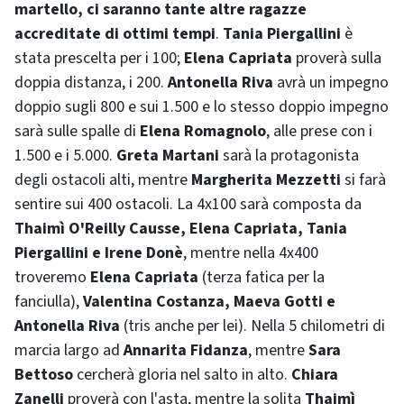
martello, ci saranno tante altre ragazze
accreditate di ottimi tempi
.
Tania Piergallini
è
stata prescelta per i 100;
Elena Capriata
proverà sulla
doppia distanza, i 200.
Antonella Riva
avrà un impegno
doppio sugli 800 e sui 1.500 e lo stesso doppio impegno
sarà sulle spalle di
Elena Romagnolo
, alle prese con i
1.500 e i 5.000.
Greta Martani
sarà la protagonista
degli ostacoli alti, mentre
Margherita Mezzetti
si farà
sentire sui 400 ostacoli. La 4x100 sarà composta da
Thaimì O'Reilly Causse, Elena Capriata, Tania
Piergallini e Irene Donè
, mentre nella 4x400
troveremo
Elena Capriata
(terza fatica per la
fanciulla),
Valentina Costanza, Maeva Gotti e
Antonella Riva
(tris anche per lei). Nella 5 chilometri di
marcia largo ad
Annarita Fidanza
, mentre
Sara
Bettoso
cercherà gloria nel salto in alto.
Chiara
Zanelli
proverà con l'asta, mentre la solita
Thaimì