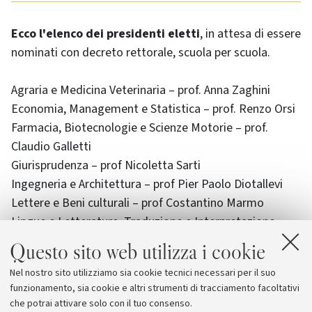
Ecco l'elenco dei presidenti eletti
, in attesa di essere
nominati con decreto rettorale, scuola per scuola.
Agraria e Medicina Veterinaria – prof. Anna Zaghini
Economia, Management e Statistica – prof. Renzo Orsi
Farmacia, Biotecnologie e Scienze Motorie – prof.
Claudio Galletti
Giurisprudenza – prof Nicoletta Sarti
Ingegneria e Architettura – prof Pier Paolo Diotallevi
Lettere e Beni culturali – prof Costantino Marmo
Lingue e Letterature, Traduzione e Interpretazione –
prof Daniela Gallingani
Questo sito web utilizza i cookie
Medicina e Chirurgia – prof Luigi Bolondi
Nel nostro sito utilizziamo sia cookie tecnici necessari per il suo
Psicologia e Scienze della formazione – prof Bruna Zani
funzionamento, sia cookie e altri strumenti di tracciamento facoltativi
Scienze – prof. Andrea Bottoni
che potrai attivare solo con il tuo consenso.