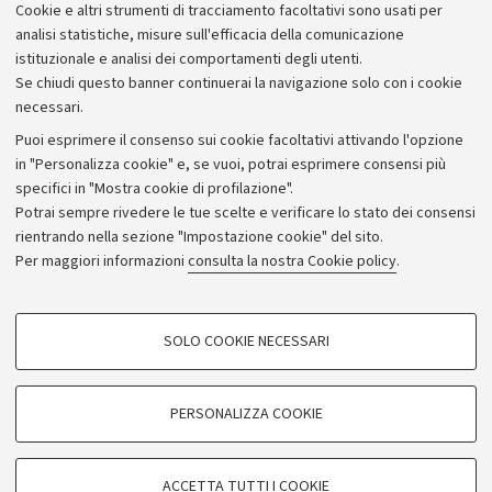
Scienze Politiche – prof Daniela Giannetti
Cookie e altri strumenti di tracciamento facoltativi sono usati per
analisi statistiche, misure sull'efficacia della comunicazione
istituzionale e analisi dei comportamenti degli utenti.
Se chiudi questo banner continuerai la navigazione solo con i cookie
necessari.
Archivio
Puoi esprimere il consenso sui cookie facoltativi attivando l'opzione
in "Personalizza cookie" e, se vuoi, potrai esprimere consensi più
Comunicati stampa
specifici in "Mostra cookie di profilazione".
Redazione
Potrai sempre rivedere le tue scelte e verificare lo stato dei consensi
rientrando nella sezione "Impostazione cookie" del sito.
Rassegna stampa
Per maggiori informazioni
consulta la nostra Cookie policy
.
Seguici su:
COOKIE DI PROFILAZIONE - FACOLTATIVI
SOLO COOKIE NECESSARI
Si tratta di cookie utilizzati per analizzare le caratteristiche della navigazione
degli utenti, creare profili in base al loro comportamento sul sito, per analisi
di marketing.
PERSONALIZZA COOKIE
© Copyright 2026 - ALMA MATER STUDIORUM - Università di
Mostra cookie di profilazione
Bologna - Via Zamboni, 33 - 40126 Bologna - PI: 01131710376 -
Google/Youtube Video
CF: 80007010376
COOKIE TECNICI - NECESSARI
ACCETTA TUTTI I COOKIE