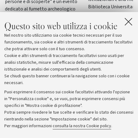
persone e di scoperte” e un evento
Biblioteca Universitaria
dedicato al fumetto archeologico
il patrimonio culturale 
italiano accompagneranno il principale
Italia
Questo sito web utilizza i cookie
convegno internazionale di
archeologia e storia della Penisola
Nel nostro sito utilizziamo sia cookie tecnici necessari per il suo
Araba
funzionamento, sia cookie e altri strumenti di tracciamento facoltativi
che potrai attivare solo con il tuo consenso.
Cookie e altri strumenti di tracciamento facoltativi sono usati per
analisi statistiche, misure sull'efficacia della comunicazione
istituzionale e analisi dei comportamenti degli utenti.
Se chiudi questo banner continuerai la navigazione solo con i cookie
necessari.
Archivio
Puoi esprimere il consenso sui cookie facoltativi attivando l'opzione
in "Personalizza cookie" e, se vuoi, potrai esprimere consensi più
Comunicati stampa
specifici in "Mostra cookie di profilazione".
Redazione
Potrai sempre rivedere le tue scelte e verificare lo stato dei consensi
rientrando nella sezione "Impostazione cookie" del sito.
Rassegna stampa
Per maggiori informazioni
consulta la nostra Cookie policy
.
Seguici su: