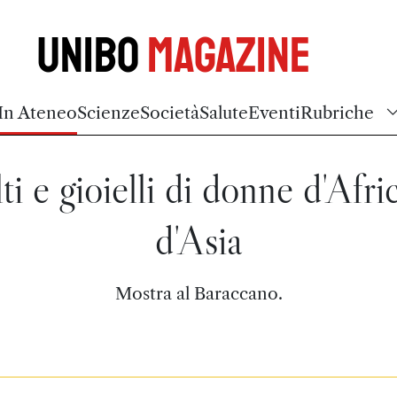
Unibo
Magazine
In Ateneo
Scienze
Società
Salute
Eventi
Rubriche
ti e gioielli di donne d'Afri
d'Asia
Mostra al Baraccano.