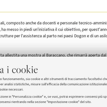
ali, composto anche da docenti e personale tecnico-amminis
 ha messo in piedi un'iniziativa il cui obiettivo, per quest'ann
trutture per l'assistenza al parto nei paesi Dogon e di un asil
ta allestita una mostra al Baraccano, che rimarrà aperta dal 
errà inaugurata venerdì 7 novembre
a i cookie
suo funzionamento, sia cookie e altri strumenti di tracciamento facoltativi ch
er analisi statistiche, misure sull'efficacia della comunicazione istituzional
cookie necessari.
zione in "Personalizza cookie" e, se vuoi, potrai esprimere consensi più spec
consensi rientrando nella sezione "Impostazione cookie" del sito.
stampa