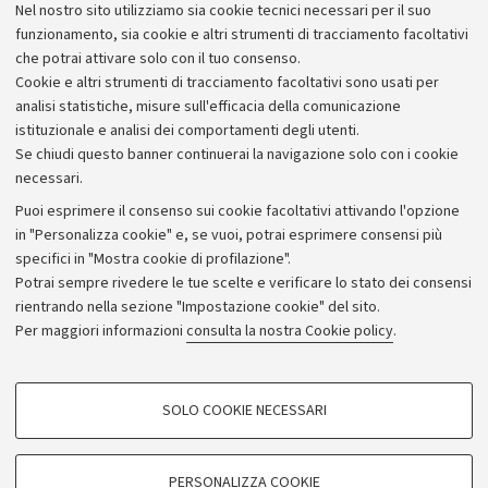
Nel nostro sito utilizziamo sia cookie tecnici necessari per il suo
Al termine della cerimonia, le conclusioni saranno
funzionamento, sia cookie e altri strumenti di tracciamento facoltativi
lasciate ad un ospite d’eccezione,
Romano Prodi
,
che potrai attivare solo con il tuo consenso.
Presidente della Commissione Unione Europea.
Cookie e altri strumenti di tracciamento facoltativi sono usati per
analisi statistiche, misure sull'efficacia della comunicazione
istituzionale e analisi dei comportamenti degli utenti.
Se chiudi questo banner continuerai la navigazione solo con i cookie
necessari.
Archivio
Puoi esprimere il consenso sui cookie facoltativi attivando l'opzione
in "Personalizza cookie" e, se vuoi, potrai esprimere consensi più
Comunicati stampa
specifici in "Mostra cookie di profilazione".
Redazione
Potrai sempre rivedere le tue scelte e verificare lo stato dei consensi
rientrando nella sezione "Impostazione cookie" del sito.
Rassegna stampa
Per maggiori informazioni
consulta la nostra Cookie policy
.
Seguici su:
COOKIE DI PROFILAZIONE - FACOLTATIVI
SOLO COOKIE NECESSARI
Si tratta di cookie utilizzati per analizzare le caratteristiche della navigazione
degli utenti, creare profili in base al loro comportamento sul sito, per analisi
di marketing.
PERSONALIZZA COOKIE