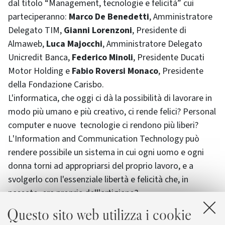
dal titolo “Management, tecnologie e felicità” cui
parteciperanno:
Marco De Benedetti
, Amministratore
Delegato TIM,
Gianni Lorenzoni
, Presidente di
Almaweb,
Luca Majocchi
, Amministratore Delegato
Unicredit Banca,
Federico Minoli
, Presidente Ducati
Motor Holding e
Fabio Roversi Monaco
, Presidente
della Fondazione Carisbo.
L'informatica, che oggi ci dà la possibilità di lavorare in
modo più umano e più creativo, ci rende felici? Personal
computer e nuove tecnologie ci rendono più liberi?
L
'Information and Communication Technology
può
rendere possibile un sistema in cui ogni uomo e ogni
donna torni ad appropriarsi del proprio lavoro, e a
svolgerlo con l'essenziale libertà e felicità che, in
passato, era propria dell'artigiano?
A queste e altre domande le personalità presenti
Questo sito web utilizza i cookie
tenteranno di rispondere nel corso del
workshop
.