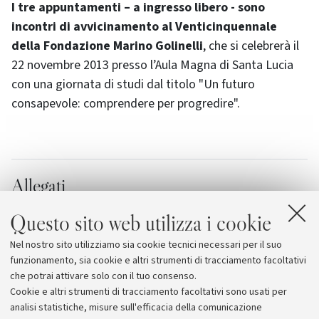
I tre appuntamenti – a ingresso libero - sono
incontri di avvicinamento al Venticinquennale
della Fondazione Marino Golinelli
, che si celebrerà il
22 novembre 2013 presso l’Aula Magna di Santa Lucia
con una giornata di studi dal titolo "Un futuro
consapevole: comprendere per progredire".
Allegati
Il programma degli incontri
[409.7 KB]
Questo sito web utilizza i cookie
Un futuro consapevole: comprendere per
Nel nostro sito utilizziamo sia cookie tecnici necessari per il suo
progredire
funzionamento, sia cookie e altri strumenti di tracciamento facoltativi
che potrai attivare solo con il tuo consenso.
Cookie e altri strumenti di tracciamento facoltativi sono usati per
analisi statistiche, misure sull'efficacia della comunicazione