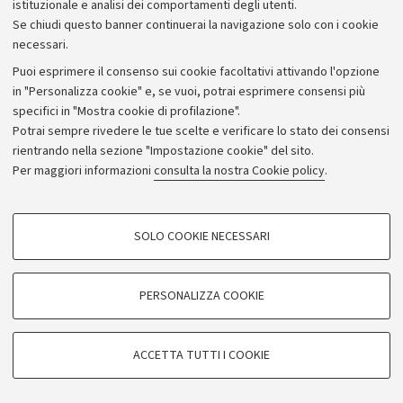
istituzionale e analisi dei comportamenti degli utenti.
Se chiudi questo banner continuerai la navigazione solo con i cookie
necessari.
Archivio
Puoi esprimere il consenso sui cookie facoltativi attivando l'opzione
in "Personalizza cookie" e, se vuoi, potrai esprimere consensi più
Comunicati stampa
specifici in "Mostra cookie di profilazione".
Redazione
Potrai sempre rivedere le tue scelte e verificare lo stato dei consensi
rientrando nella sezione "Impostazione cookie" del sito.
Rassegna stampa
Per maggiori informazioni
consulta la nostra Cookie policy
.
Seguici su:
COOKIE DI PROFILAZIONE - FACOLTATIVI
SOLO COOKIE NECESSARI
Si tratta di cookie utilizzati per analizzare le caratteristiche della navigazione
degli utenti, creare profili in base al loro comportamento sul sito, per analisi
di marketing.
PERSONALIZZA COOKIE
© Copyright 2026 - ALMA MATER STUDIORUM - Università di
Mostra cookie di profilazione
Bologna - Via Zamboni, 33 - 40126 Bologna - PI: 01131710376 -
Google/Youtube Video
CF: 80007010376
COOKIE TECNICI - NECESSARI
ACCETTA TUTTI I COOKIE
Facebook
Privacy
Note legali
Impostazioni Cookie
Si tratta di cookie tecnici utilizzati, a titolo esemplificativo, per il corretto
Vimeo
funzionamento del sito, salvare le preferenze di navigazione, per il