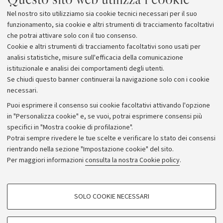
A.Piazzola
«Night-Club 1960»
Nel nostro sito utilizziamo sia cookie tecnici necessari per il suo
E.Granados
Andalusa
funzionamento, sia cookie e altri strumenti di tracciamento facoltativi
N.Paganini
Romanza
che potrai attivare solo con il tuo consenso.
N.Paganini
Sonata concertante
Cookie e altri strumenti di tracciamento facoltativi sono usati per
analisi statistiche, misure sull'efficacia della comunicazione
istituzionale e analisi dei comportamenti degli utenti.
Se chiudi questo banner continuerai la navigazione solo con i cookie
necessari.
Archivio
Puoi esprimere il consenso sui cookie facoltativi attivando l'opzione
in "Personalizza cookie" e, se vuoi, potrai esprimere consensi più
Comunicati stampa
specifici in "Mostra cookie di profilazione".
Redazione
Potrai sempre rivedere le tue scelte e verificare lo stato dei consensi
rientrando nella sezione "Impostazione cookie" del sito.
Rassegna stampa
Per maggiori informazioni
consulta la nostra Cookie policy
.
Seguici su:
COOKIE DI PROFILAZIONE - FACOLTATIVI
SOLO COOKIE NECESSARI
Si tratta di cookie utilizzati per analizzare le caratteristiche della navigazione
degli utenti, creare profili in base al loro comportamento sul sito, per analisi
di marketing.