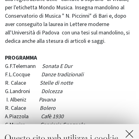
per l'etichetta Mondo Musica. Insegna mandolino al
Conservatorio di Musica " N. Piccinni" di Bari e, dopo
aver conseguito la laurea in Lettere moderne
all'Università di Padova con una tesi sul mandolino, si
dedica anche alla stesura di articoli e saggi.
PROGRAMMA
G.F.Telemann
Sonata E Dur
F.L.Cocque
Danze tradizionali
R. Calace
Stelle di notte
G.Landroni
Dolcezza
I. Albeniz
Pavana
R. Calace
Bolero
A.Piazzola
Cafè 1930
C.Munire
Capriccio Spagnolo
J.Ibert
Entr'acte
Questo sito web utilizza i cookie