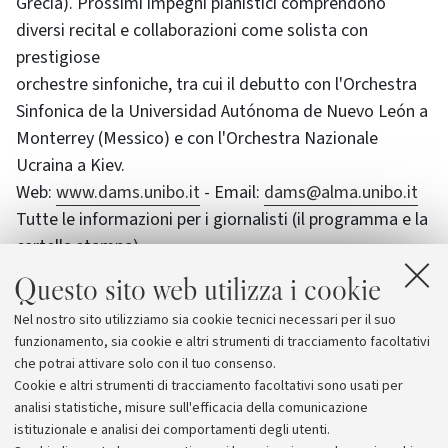
Grecia). Prossimi impegni pianistici comprendono
diversi recital e collaborazioni come solista con
prestigiose
orchestre sinfoniche, tra cui il debutto con l'Orchestra
Sinfonica de la Universidad Autónoma de Nuevo León a
Monterrey (Messico) e con l'Orchestra Nazionale
Ucraina a Kiev.
Web:
www.dams.unibo.it
- Email:
dams@alma.unibo.it
Tutte le informazioni per i giornalisti (il programma e la
cartella stampa)
all'indirizzo:
Questo sito web utilizza i cookie
www.dams.unibo.it/Premio/
Nel nostro sito utilizziamo sia cookie tecnici necessari per il suo
Tutte le immagini degli eventi ad alta risoluzione:
funzionamento, sia cookie e altri strumenti di tracciamento facoltativi
www.dams.unibo.it/Premio/2003/immagini/
che potrai attivare solo con il tuo consenso.
Cookie e altri strumenti di tracciamento facoltativi sono usati per
analisi statistiche, misure sull'efficacia della comunicazione
istituzionale e analisi dei comportamenti degli utenti.