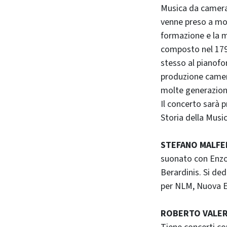
Musica da camera 
venne preso a mod
formazione e la m
composto nel 1796
stesso al pianofo
produzione cameri
molte generazioni
Il concerto sarà 
Storia della Musi
STEFANO MALFE
suonato con Enzo
Berardinis. Si de
per NLM, Nuova E
ROBERTO VALER