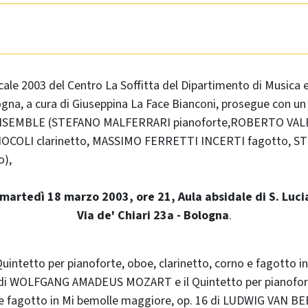
ale 2003 del Centro La Soffitta del Dipartimento di Musica 
ogna, a cura di Giuseppina La Face Bianconi, prosegue con un
EMBLE (STEFANO MALFERRARI pianoforte,ROBERTO VALE
OCOLI clarinetto, MASSIMO FERRETTI INCERTI fagotto, S
o),
martedì 18 marzo 2003, ore 21, Aula absidale di S. Luci
Via de' Chiari 23a - Bologna
.
uintetto per pianoforte, oboe, clarinetto, corno e fagotto i
di
WOLFGANG AMADEUS MOZART
e il Quintetto per pianofo
 e fagotto in Mi bemolle maggiore, op. 16 di
LUDWIG VAN B