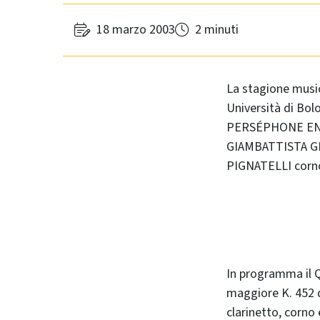
18 marzo 2003
2 minuti
La stagione music
Università di Bol
PERSÉPHONE ENS
GIAMBATTISTA GI
PIGNATELLI corn
In programma il Q
maggiore K. 452 
clarinetto, corno