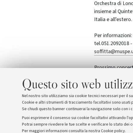
Orchestra di Lond
insieme al Quinte
Italia e all'estero.
Per informazioni:
tel.051.2092018 -
soffitta@muspe.u
Prossimo concert
"Una segreta lega
Questo sito web utilizz
MIRCO ROVERELL
Nel nostro sito utilizziamo sia cookie tecnici necessari per il 
Cookie e altri strumenti di tracciamento facoltativi sono usati p
Se chiudi questo banner continuerai la navigazione solo con i 
Puoi esprimere il consenso sui cookie facoltativi attivando l'op
Potrai sempre rivedere le tue scelte e verificare lo stato dei 
Archivio
Comunicati stampa
Redazione
Rassegna 
Per maggiori informazioni
consulta la nostra Cookie policy
.