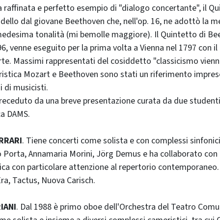
raffinata e perfetto esempio di "dialogo concertante", il Qu
ello dal giovane Beethoven che, nell'op. 16, ne adottò la 
edesima tonalità (mi bemolle maggiore). Il Quintetto di Be
, venne eseguito per la prima volta a Vienna nel 1797 con i
rte. Massimi rappresentati del cosiddetto "classicismo vienne
stica Mozart e Beethoven sono stati un riferimento impresc
 di musicisti.
preceduto da una breve presentazione curata da due studenti
ca DAMS.
RRARI
. Tiene concerti come solista e con complessi sinfonici
 Porta, Annamaria Morini, Jörg Demus e ha collaborato con
dica con particolare attenzione al repertorio contemporaneo. 
ra, Tactus, Nuova Carisch.
IANI
. Dal 1988 è primo oboe dell'Orchestra del Teatro Comu