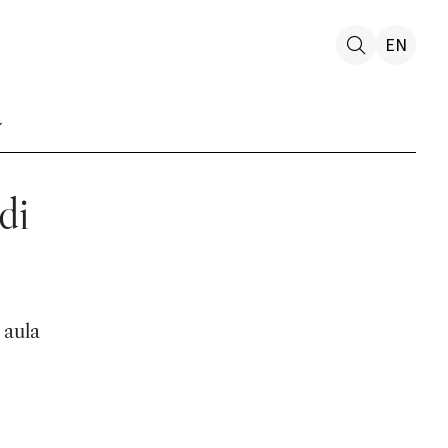
EN
di
 aula