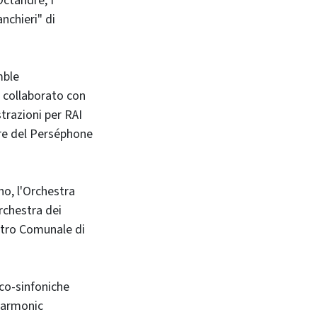
Octandre, I
nchieri" di
mble
 collaborato con
trazioni per RAI
ore del Perséphone
no, l'Orchestra
Orchestra dei
atro Comunale di
ico-sinfoniche
lharmonic