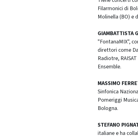
Tiene concerti com
Filarmonici di Bo
Molinella (BO) e 
GIAMBATTISTA 
"FontanaMIX", co
direttori come Da
Radiotre, RAISAT 
Ensemble.
MASSIMO FERRET
Sinfonica Nazional
Pomeriggi Musical
Bologna.
STEFANO PIGNAT
italiane e ha coll