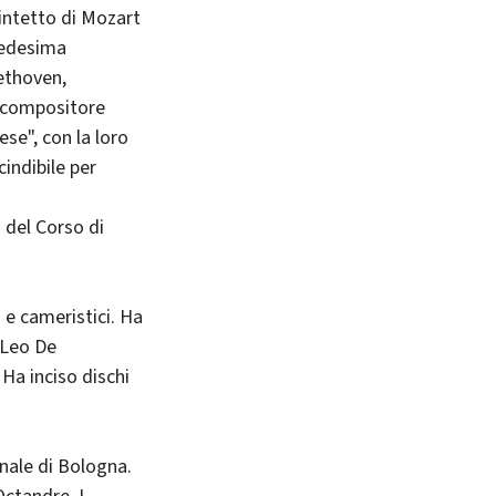
intetto di Mozart
medesima
ethoven,
l compositore
se", con la loro
indibile per
 del Corso di
 e cameristici. Ha
 Leo De
Ha inciso dischi
nale di Bologna.