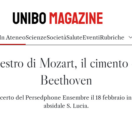
Unibo
Magazine
In Ateneo
Scienze
Società
Salute
Eventi
Rubriche
'estro di Mozart, il cimento 
Beethoven
erto del Persedphone Ensembre il 18 febbraio in
absidale S. Lucia.