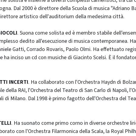
e solista e insieme a diversi complessi cameristici, tra cui 
logna. Dal 2000 è direttore della Scuola di musica "Adriano Ba
direttore artistico dell'auditorium della medesima città.
GIOCOLI
. Suona come solista ed è membro stabile dell'ense
mplesso dedito all'esecuzione di musica contemporanea. Ha
niele Gatti, Corrado Rovaris, Paolo Olmi. Ha effettuato regis
e ha inciso un cd con musiche di Giacinto Scelsi. È il fondat
TI INCERTI
. Ha collaborato con l'Orchestra Haydn di Bolza
e della RAI, l'Orchestra del Teatro di San Carlo di Napoli, l'
i di Milano. Dal 1998 è primo fagotto dell'Orchestra del Te
ELLI
. Ha suonato come primo corno in diverse orchestre lir
aborato con l'Orchestra Filarmonica della Scala, la Royal Phi