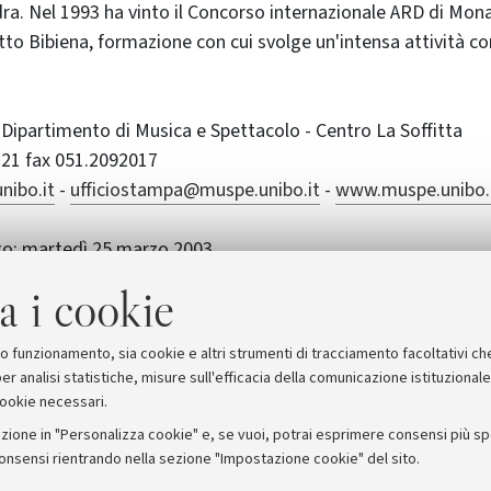
ra. Nel 1993 ha vinto il Concorso internazionale ARD di Mon
tto Bibiena, formazione con cui svolge un'intensa attività con
 Dipartimento di Musica e Spettacolo - Centro La Soffitta
 21 fax 051.2092017
nibo.it
-
ufficiostampa@muspe.unibo.it
-
www.muspe.unibo.i
o: martedì 25 marzo 2003
 di spiriti affini" musiche di Schumann, Šostakovic
a i cookie
I pianoforte - QUARTETTO BERNINI
suo funzionamento, sia cookie e altri strumenti di tracciamento facoltativi ch
er analisi statistiche, misure sull'efficacia della comunicazione istituzional
cookie necessari.
zione in "Personalizza cookie" e, se vuoi, potrai esprimere consensi più spec
consensi rientrando nella sezione "Impostazione cookie" del sito.
stampa