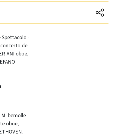
e Spettacolo -
 concerto del
RIANI oboe,
TEFANO
a
n Mi bemolle
rte oboe,
EETHOVEN
.