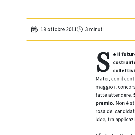
19 ottobre 2011
3 minuti
S
e il futu
costruirl
collettiv
Mater, con il cont
maggio il concors
fatte attendere.
premio.
Non è sta
rosa dei candidati
idee, tra applicaz