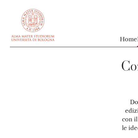
vai al contenuto della pagina
vai al menu di navigazione
Home
Con
Do
ediz
con i
le id