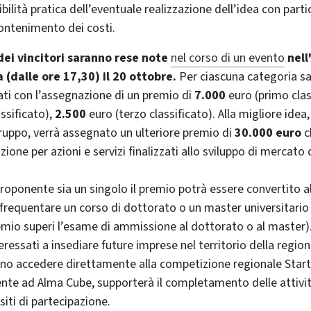
bilità pratica dell’eventuale realizzazione dell’idea con part
ontenimento dei costi.
 dei vincitori saranno rese note
nel corso di un evento
nell
 (dalle ore 17,30) il 20 ottobre.
Per ciascuna categoria sa
cati con l’assegnazione di un premio di
7.000
euro (primo clas
ssificato),
2.500
euro (terzo classificato). Alla migliore idea
ruppo, verrà assegnato un ulteriore premio di
30.000 euro
c
ione per azioni e servizi finalizzati allo sviluppo di mercato 
l proponente sia un singolo il premio potrà essere convertito
 frequentare un corso di dottorato o un master universitario
remio superi l’esame di ammissione al dottorato o al master). 
nteressati a insediare future imprese nel territorio della regio
o accedere direttamente alla competizione regionale Start 
te ad Alma Cube, supporterà il completamento delle attivit
isiti di partecipazione.