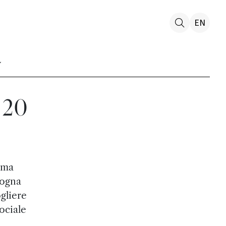
EN
, 20
ima
logna
gliere
ociale