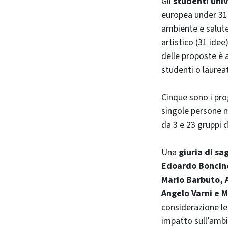
Gli
studenti unive
europea under 31 s
ambiente e salute 
artistico (31 idee
delle proposte è a
studenti o laureati
Cinque sono i prog
singole persone m
da 3 e 23 gruppi d
Una
giuria di sa
Edoardo Boncinel
Mario Barbuto, A
Angelo Varni e 
considerazione le 
impatto sull’ambit