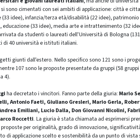
rsitari e giovani laureati italiani
, ma anche di università
i sono cimentati con sei ambiti di applicazione: città e citta
(33 idee), infanzia/terza età/disabilità (22 idee), patrimonio
), educazione (33 idee), media arte e intrattenimento (32 ide
rrivata da studenti o laureati dell'Università di Bologna (131)
 di 40 università e istituti italiani.
etti giunti dall'estero. Nello specifico sono 121 sono i prog
entre 107 sono le proposte presentate da gruppi (58 gruppi 
a 4).
ggi
ha decretato i vincitori. Fanno parte della giuria:
Mario Se
li, Antonio Faeti, Giuliano Gresleri, Mario Gerla, Rober
ndrea Emiliani, Lucio Dalla, Don Giovanni Nicolini, Fabr
Marco Roccetti
. La giuria è stata chiamata ad esprimersi pr
proposte per originalità, grado di innovazione, significatività
o di applicazione scelto e sostenibilità da un punto di vista 