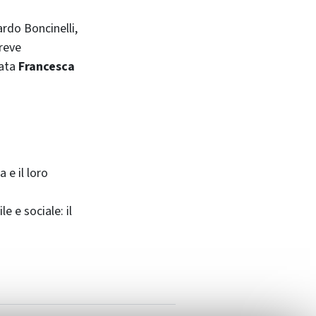
ardo Boncinelli,
breve
rata
Francesca
 e il loro
le e sociale: il