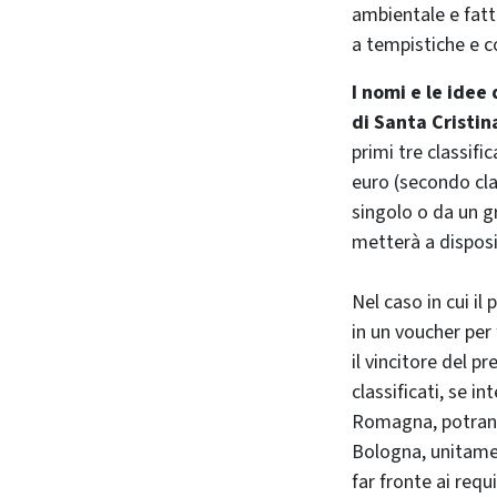
ambientale e fatti
a tempistiche e c
I nomi e le idee
di Santa Cristina
primi tre classifi
euro (secondo cla
singolo o da un g
metterà a disposiz
Nel caso in cui i
in un voucher per
il vincitore del p
classificati, se i
Romagna, potrann
Bologna, unitamen
far fronte ai requ