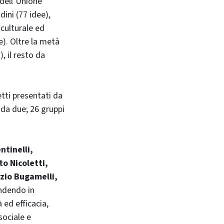
 dell’Unione
dini (77 idee),
 culturale ed
e). Oltre la metà
, il resto da
etti presentati da
da due; 26 gruppi
ntinelli,
to Nicoletti,
izio Bugamelli,
endendo in
 ed efficacia,
sociale e