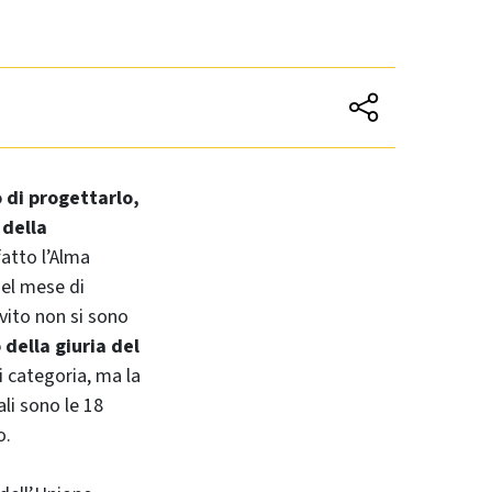
 di progettarlo,
 della
fatto l’Alma
nel mese di
nvito non si sono
 della giuria del
i categoria, ma la
ali sono le 18
o.