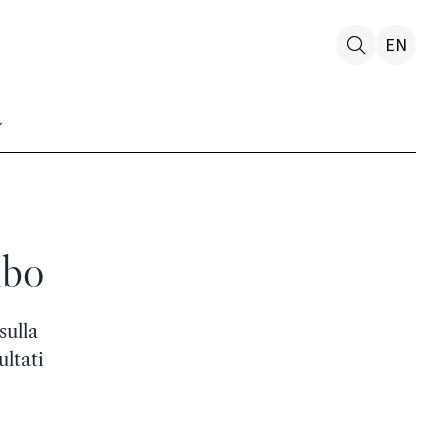
EN
ibo
sulla
ltati