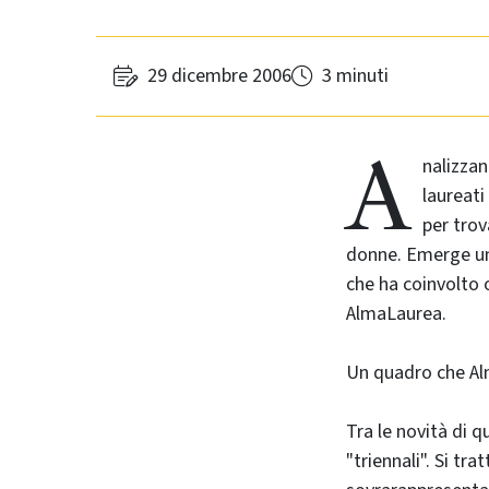
29 dicembre 2006
3 minuti
A
nalizzan
laureat
per trov
donne. Emerge un 
che ha coinvolto 
AlmaLaurea.
Un quadro che Alm
Tra le novità di q
"triennali". Si tr