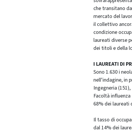
sovrarappresentati
che transitano da
mercato del lavor
il collettivo anco
condizione occupaz
laureati diverse p
dei titoli e della 
I LAUREATI DI 
Sono 1.630 i neola
nell’indagine, in 
Ingegneria (151), 
Facoltà influenza
68% dei laureati d
Il tasso di occup
dal 14% dei laurea