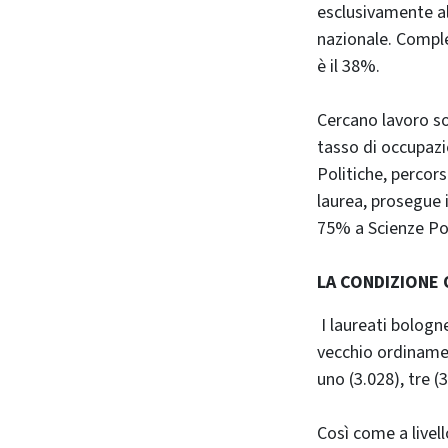
esclusivamente all
nazionale. Comple
è il 38%.
Cercano lavoro so
tasso di occupazi
Politiche, percors
laurea, prosegue i
75% a Scienze Pol
LA CONDIZIONE 
I laureati bologne
vecchio ordinamen
uno (3.028), tre (
Così come a livell