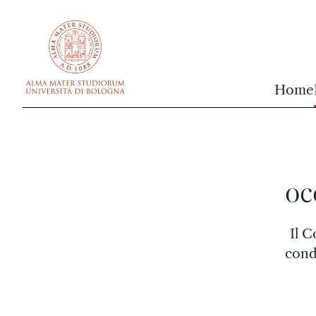
vai al contenuto della pagina
vai al menu di navigazione
Home
oc
Il C
cond