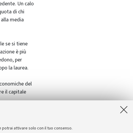
cedente. Un calo
quota di chi
 alla media
e se si tiene
pazione è più
edono, per
opo la laurea.
 economiche del
 il capitale
sto scende al 60%
e potrai attivare solo con il tuo consenso.