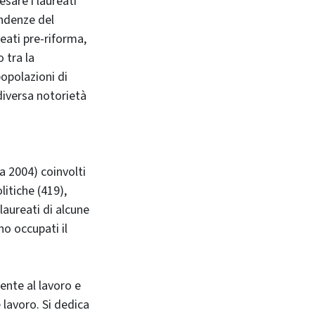
esare i laureati
endenze del
eati pre-riforma,
 tra la
popolazioni di
diversa notorietà
a 2004) coinvolti
litiche (419),
laureati di alcune
no occupati il
ente al lavoro e
 lavoro. Si dedica