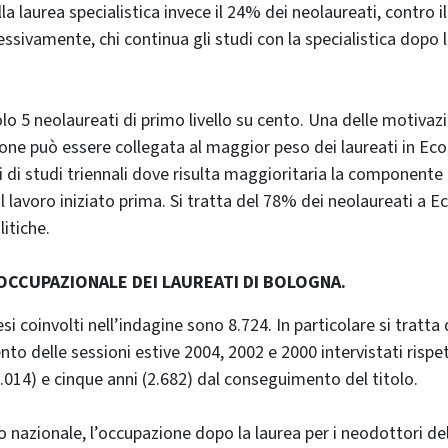
a laurea specialistica invece il 24% dei neolaureati, contro il
ssivamente, chi continua gli studi con la specialistica dopo l
lo 5 neolaureati di primo livello su cento. Una delle motivazi
one può essere collegata al maggior peso dei laureati in Ec
i di studi triennali dove risulta maggioritaria la componente 
l lavoro iniziato prima. Si tratta del 78% dei neolaureati a 
itiche.
OCCUPAZIONALE DEI LAUREATI DI BOLOGNA.
si coinvolti nell’indagine sono 8.724. In particolare si tratta 
to delle sessioni estive 2004, 2002 e 2000 intervistati risp
3.014) e cinque anni (2.682) dal conseguimento del titolo.
o nazionale, l’occupazione dopo la laurea per i neodottori de