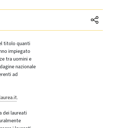
l titolo quanti
anno impiegato
ze tra uomini e
ndagine nazionale
erenti ad
aurea.it
.
a dei laureati
tturalmente