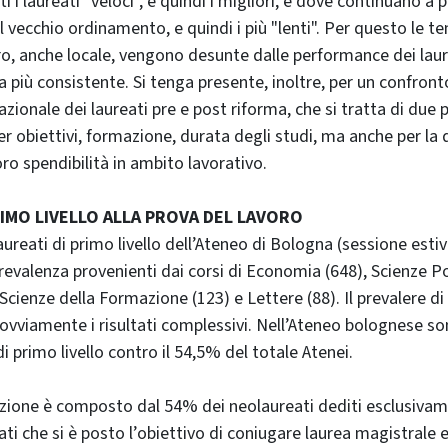
 i laureati "veloci", e quindi i migliori, e dove continuano a p
l vecchio ordinamento, e quindi i più "lenti". Per questo le t
o, anche locale, vengono desunte dalle performance dei laur
ra più consistente. Si tenga presente, inoltre, per un confronto
ionale dei laureati pre e post riforma, che si tratta di due 
er obiettivi, formazione, durata degli studi, ma anche per la 
loro spendibilità in ambito lavorativo.
PRIMO LIVELLO ALLA PROVA DEL LAVORO
ureati di primo livello dell’Ateneo di Bologna (sessione estiv
prevalenza provenienti dai corsi di Economia (648), Scienze Po
Scienze della Formazione (123) e Lettere (88). Il prevalere di 
 ovviamente i risultati complessivi. Nell’Ateneo bolognese so
i primo livello contro il 54,5% del totale Atenei.
azione è composto dal 54% dei neolaureati dediti esclusivam
ti che si è posto l’obiettivo di coniugare laurea magistrale e