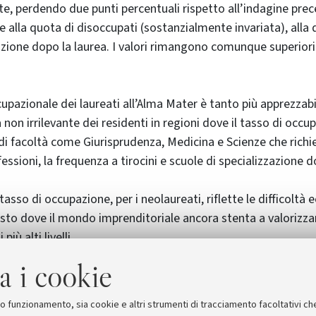
e, perdendo due punti percentuali rispetto all’indagine pre
e alla quota di disoccupati (sostanzialmente invariata), alla 
zione dopo la laurea. I valori rimangono comunque superiori
upazionale dei laureati all’Alma Mater è tanto più apprezzabil
non irrilevante dei residenti in regioni dove il tasso di occu
di facoltà come Giurisprudenza, Medicina e Scienze che richi
fessioni, la frequenza a tirocini e scuole di specializzazione d
asso di occupazione, per i neolaureati, riflette le difficoltà
sto dove il mondo imprenditoriale ancora stenta a valorizzare
iù alti livelli.
a i cookie
eati del 2001 avevano un tasso di occupazione del 64%, que
2002, al 59% per quelli del 2003 e al 57% per quelli del 2004.
suo funzionamento, sia cookie e altri strumenti di tracciamento facoltativi ch