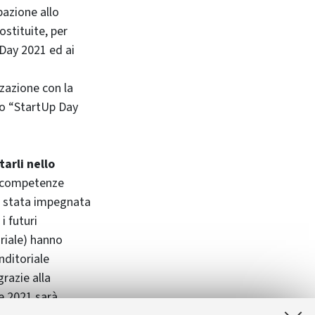
pazione allo
ostituite, per
Day 2021 ed ai
zazione con la
nto “StartUp Day
tarli nello
e competenze
 è stata impegnata
i futuri
riale) hanno
nditoriale
grazie alla
ne 2021 sarà,