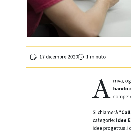
17 dicembre 2020
1 minuto
A
rriva, o
bando c
competen
Si chiamerà “
Call
categorie:
Idee 
idee progettuali 