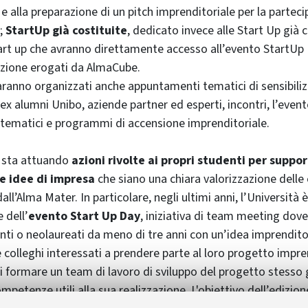
 e alla preparazione di un pitch imprenditoriale per la parteci
;
StartUp già costituite
, dedicato invece alle Start Up già c
art up che avranno direttamente accesso all’evento StartUp 
razione erogati da AlmaCube.
ranno organizzati anche appuntamenti tematici di sensibiliz
 ex alumni Unibo, aziende partner ed esperti, incontri, l’eve
tematici e programmi di accensione imprenditoriale.
, sta attuando
azioni rivolte ai propri studenti per suppor
e idee di impresa
che siano una chiara valorizzazione dell
ll’Alma Mater. In particolare, negli ultimi anni, l’Università
 dell’
evento Start Up Day
, iniziativa di team meeting dove 
nti o neolaureati da meno di tre anni con un’idea imprendito
colleghi interessati a prendere parte al loro progetto impre
 di formare un team di lavoro di sviluppo del progetto stesso 
mpetenze utili alla sua realizzazione. L'obiettivo dell’edizio