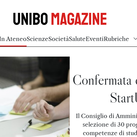
Unibo
Magazine
In Ateneo
Scienze
Società
Salute
Eventi
Rubriche
Confermata d
Start
Il Consiglio di Ammini
selezione di 30 pro
competenze di stude