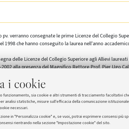
o pv. verranno consegnate le prime Licenze del Collegio Super
nel 1998 che hanno conseguito la laurea nell'anno accademic
gna delle Licenze del Collegio Superiore agli Allievi laureati
002 alla presenza del Magnifico Rettore Prof. Pier Ugo Cal
a i cookie
Venerdì, 9 maggio 2003, ore 17:00
Sala dell'VIII Centenario.
suo funzionamento, sia cookie e altri strumenti di tracciamento facoltativi ch
er analisi statistiche, misure sull'efficacia della comunicazione istituzional
cookie necessari.
zione in "Personalizza cookie" e, se vuoi, potrai esprimere consensi più spec
consensi rientrando nella sezione "Impostazione cookie" del sito.
stampa