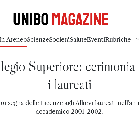
Unibo
Magazine
In Ateneo
Scienze
Società
Salute
Eventi
Rubriche
legio Superiore: cerimonia
i laureati
onsegna delle Licenze agli Allievi laureati nell'an
accademico 2001-2002.