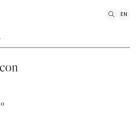
EN
 con
no