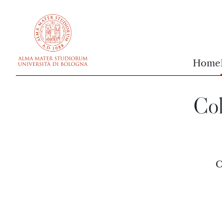
vai al contenuto della pagina
vai al menu di navigazione
Home
Col
C