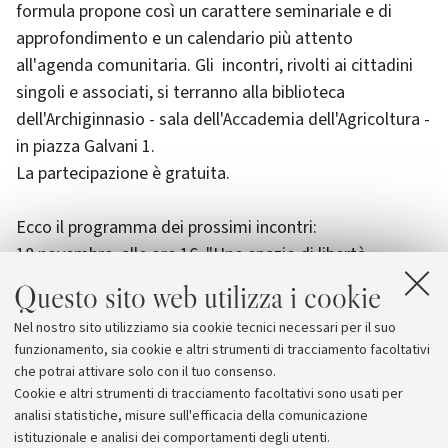
formula propone così un carattere seminariale e di
approfondimento e un calendario più attento
all'agenda comunitaria. Gli incontri, rivolti ai cittadini
singoli e associati, si terranno alla biblioteca
dell'Archiginnasio - sala dell'Accademia dell'Agricoltura -
in piazza Galvani 1.
La partecipazione è gratuita.
Ecco il programma dei prossimi incontri:
18 novembre, alle ore 16, "Uno spazio di libertà,
sicurezza e giustizia per i cittadini europei";
Questo sito web utilizza i cookie
25 novembre, alle ore 16, "Sicurezza dei prodotti
Nel nostro sito utilizziamo sia cookie tecnici necessari per il suo
alimentari nell'Unione Europea";
funzionamento, sia cookie e altri strumenti di tracciamento facoltativi
2 dicembre, alle ore 16, "Unione europea, ambiente e
che potrai attivare solo con il tuo consenso.
sviluppo sostenibile".
Cookie e altri strumenti di tracciamento facoltativi sono usati per
analisi statistiche, misure sull'efficacia della comunicazione
istituzionale e analisi dei comportamenti degli utenti.