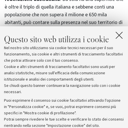
è oltre il triplo di quella italiana e sebbene conti una
popolazione che non supera il milione e 650 mila
abitanti, può contare sulla presenza nel suo territorio di
tre università pubbliche (Adelaide, Flinders, South
Questo sito web utilizza i cookie
Australia), due campus stranieri privati (Carnagie Mellon
University e University College London), oltre a cinque
Nel nostro sito utilizziamo sia cookie tecnici necessari per il suo
distretti di ricerca, in ambito minerario, ICT, medico,
funzionamento, sia cookie e altri strumenti di tracciamento facoltativi
biologico, delle scienze agrarie e risorse naturali.
che potrai attivare solo con il tuo consenso.
Cookie e altri strumenti di tracciamento facoltativi sono usati per
analisi statistiche, misure sull'efficacia della comunicazione
istituzionale e analisi dei comportamenti degli utenti.
Se chiudi questo banner continuerai la navigazione solo con i cookie
necessari.
Archivio
Puoi esprimere il consenso sui cookie facoltativi attivando l'opzione
in "Personalizza cookie" e, se vuoi, potrai esprimere consensi più
Comunicati stampa
specifici in "Mostra cookie di profilazione".
Redazione
Potrai sempre rivedere le tue scelte e verificare lo stato dei consensi
rientrando nella sezione "Impostazione cookie" del sito.