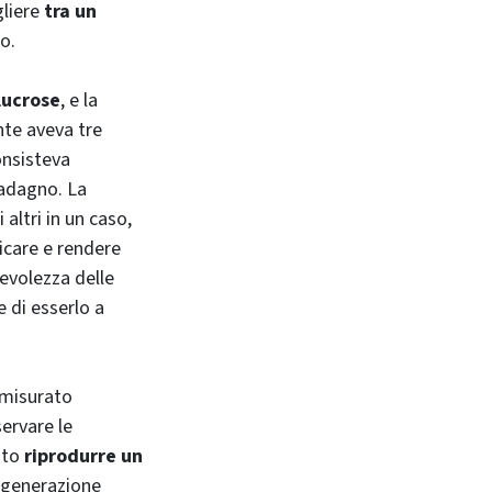
gliere
tra un
o.
lucrose
, e la
nte aveva tre
onsisteva
uadagno. La
altri in un caso,
icare e rendere
tevolezza delle
 di esserlo a
, misurato
servare le
luto
riprodurre un
, generazione