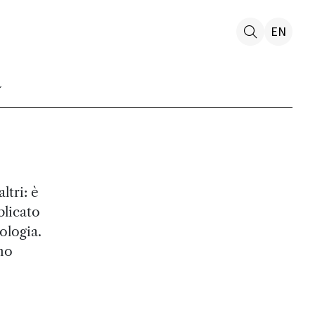
EN
ltri: è
blicato
ologia.
no