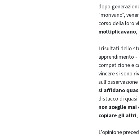
dopo generazione, 
"morivano", venen
corso della loro 
moltiplicavano
,
I risultati dello 
apprendimento -
competizione e co
vincere si sono r
sull’osservazione e
si affidano qua
distacco di quasi 
non sceglie mai 
copiare gli altri
,
L’opinione preced