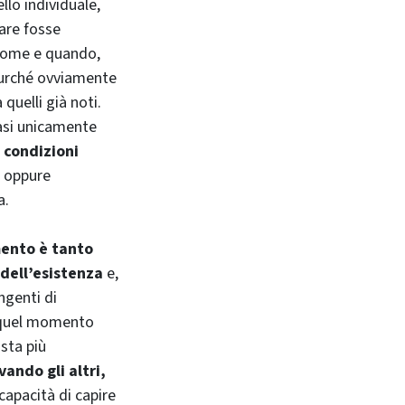
uello individuale,
iare fosse
 come e quando,
purché ovviamente
quelli già noti.
asi unicamente
 condizioni
, oppure
a.
ento è tanto
dell’esistenza
e,
angenti di
a quel momento
osta più
ando gli altri,
capacità di capire