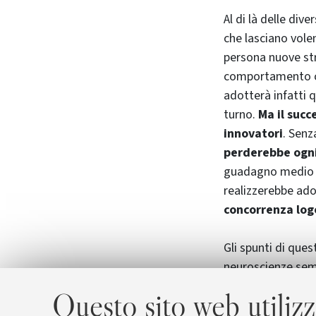
Al di là delle div
che lasciano volen
persona nuove stra
comportamento co
adotterà infatti 
turno.
Ma il succ
innovatori
. Senz
perderebbe ogni
guadagno medio in
realizzerebbe ado
concorrenza logo
Gli spunti di quest
neuroscienze semb
scienziati,
se i r
Questo sito web utilizz
cosa accadrebbe i