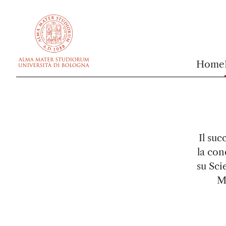
vai al contenuto della pagina
vai al menu di navigazione
Home
Il suc
la con
su Sci
M