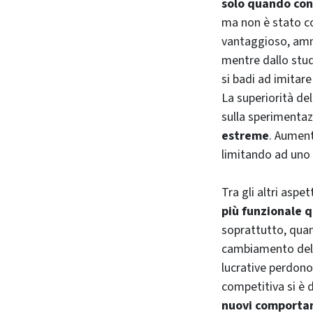
solo quando cons
ma non è stato co
vantaggioso, amm
mentre dallo stu
si badi ad imitare
La superiorità de
sulla sperimentazi
estreme
. Aument
limitando ad uno 
Tra gli altri aspet
più funzionale q
soprattutto, quan
cambiamento delle
lucrative perdono 
competitiva si è 
nuovi comporta