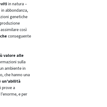
eviti
in natura –
o in abbondanza,
zioni genetiche
riproduzione
 assimilare così
iche
conseguente
ù valore alle
ormazioni sulla
un ambiente in
ato, che hanno una
 è
un’abilità
i prove a
 l’enorme, e per