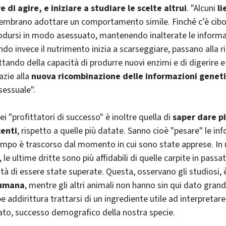
di agire, e iniziare a studiare le scelte altrui
. "Alcuni
li
 sembrano adottare un comportamento simile. Finché c’è cib
rodursi in modo asessuato, mantenendo inalterate le informa
ndo invece il nutrimento inizia a scarseggiare, passano alla 
tando della capacità di produrre nuovi enzimi e di digerire e
azie alla
nuova ricombinazione delle informazioni genet
sessuale".
dei "profittatori di successo" è inoltre quella di
saper dare pi
centi
, rispetto a quelle più datate. Sanno cioè "pesare" le inf
empo è trascorso dal momento in cui sono state apprese. In 
, le ultime dritte sono più affidabili di quelle carpite in pass
tà di essere state superate. Questa, osservano gli studiosi,
 umana
, mentre gli altri animali non hanno sin qui dato grand
 addirittura trattarsi di un ingrediente utile ad interpretare
rato, successo demografico della nostra specie.