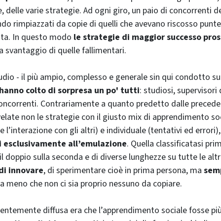
delle varie strategie. Ad ogni giro, un paio di concorrenti d
do rimpiazzati da copie di quelli che avevano riscosso punteg
vita. In questo modo
le strategie di maggior successo pros
 a svantaggio di quelle fallimentari.
studio - il più ampio, complesso e generale sin qui condotto su
hanno colto di sorpresa un po' tutti
: studiosi, supervisori 
ncorrenti. Contrariamente a quanto predetto dalle preceden
ivelate non le strategie con il giusto mix di apprendimento so
 l’interazione con gli altri) e individuale (tentativi ed errori)
si esclusivamente all’emulazione
. Quella classificatasi pri
il doppio sulla seconda e di diverse lunghezze su tutte le altr
di innovare
, di sperimentare cioè in prima persona, ma
semp
 a meno che non ci sia proprio nessuno da copiare.
entemente diffusa era che l’apprendimento sociale fosse pi