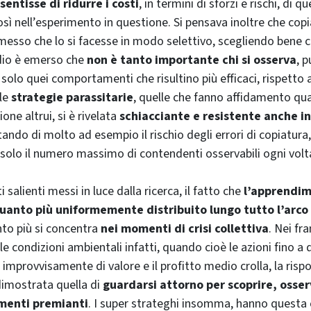
entisse di ridurre i costi
, in termini di sforzi e rischi, di q
sì nell’esperimento in questione. Si pensava inoltre che cop
esso che lo si facesse in modo selettivo, scegliendo bene
dio è emerso che
non è tanto importante chi si osserva
, 
 solo quei comportamenti che risultino più efficaci, rispetto a 
lle
strategie parassitarie
, quelle che fanno affidamento qu
one altrui, si è rivelata
schiacciante e resistente anche in
ando di molto ad esempio il rischio degli errori di copiatura
solo il numero massimo di contendenti osservabili ogni volt
ti salienti messi in luce dalla ricerca, il fatto che
l’apprendim
uanto più uniformemente distribuito lungo tutto l’arco 
to più si concentra
nei momenti di crisi collettiva
. Nei fr
 condizioni ambientali infatti, quando cioè le azioni fino 
improvvisamente di valore e il profitto medio crolla, la risp
dimostrata quella di
guardarsi attorno per scoprire, osserv
menti premianti
. I super strateghi insomma, hanno questa 