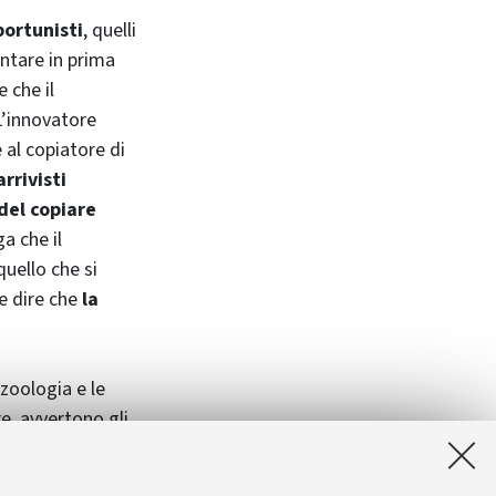
portunisti
, quelli
entare in prima
 che il
L’innovatore
 al copiatore di
rrivisti
 del copiare
ga che il
uello che si
e dire che
la
 zoologia e le
e, avvertono gli
renti umani
, o
n questo caso non