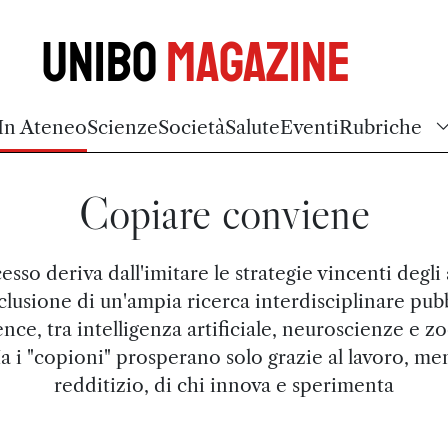
Unibo
Magazine
In Ateneo
Scienze
Società
Salute
Eventi
Rubriche
Copiare conviene
cesso deriva dall'imitare le strategie vincenti degli a
clusione di un'ampia ricerca interdisciplinare pub
ence, tra intelligenza artificiale, neuroscienze e zo
a i "copioni" prosperano solo grazie al lavoro, me
redditizio, di chi innova e sperimenta