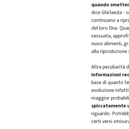
quando smettere 
dice Ghirlanda -
continuano a rip
del loro Dna. Qua
sessuata, approfit
nuovi alimenti, gr
alla riproduzione 
Altra peculiarità 
informazioni re
base di quanto t
evoluzione infatti
maggior probabili
spiccatamente
riguardo. Potrebbe
certi versi smisu