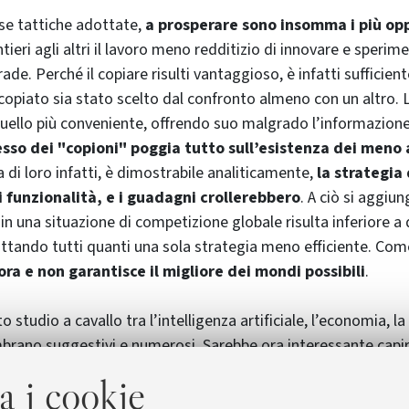
erse tattiche adottate,
a prosperare sono insomma i più op
tieri agli altri il lavoro meno redditizio di innovare e sperim
de. Perché il copiare risulti vantaggioso, è infatti sufficiente
piato sia stato scelto dal confronto almeno con un altro. 
quello più conveniente, offrendo suo malgrado l’informazione
esso dei "copioni" poggia tutto sull’esistenza dei meno a
a di loro infatti, è dimostrabile analiticamente,
la strategia
 funzionalità, e i guadagni crollerebbero
. A ciò si aggiun
 una situazione di competizione globale risulta inferiore a q
ttando tutti quanti una sola strategia meno efficiente. Com
ra e non garantisce il migliore dei mondi possibili
.
o studio a cavallo tra l’intelligenza artificiale, l’economia, la
rano suggestivi e numerosi. Sarebbe ora interessante capir
isultati verrebbero confermati anche utilizzando concor
a i cookie
n ambienti complessi in cui le strategie risultate vincenti i