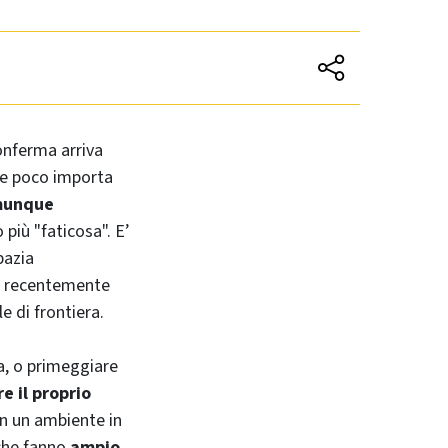
onferma arriva
 e poco importa
omunque
 più "faticosa". E’
pazia
o recentemente
le di frontiera.
a, o primeggiare
e il proprio
 in un ambiente in
 che fanno
ampio