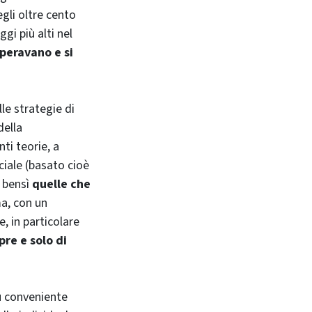
egli oltre cento
gi più alti nel
peravano e si
lle strategie di
della
ti teorie, a
ciale (basato cioè
, bensì
quelle che
ma, con un
e, in particolare
re e solo di
ù conveniente