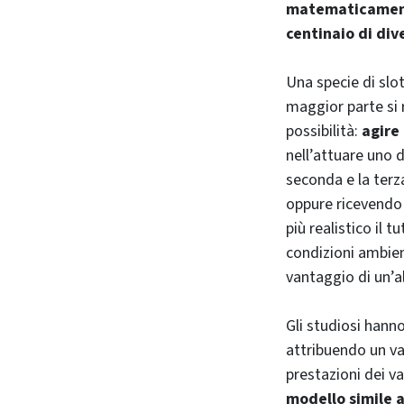
matematicament
centinaio di div
Una specie di slo
maggior parte si 
possibilità:
agire
nell’attuare uno 
seconda e la terz
oppure ricevendo 
più realistico il t
condizioni ambien
vantaggio di un’a
Gli studiosi hann
attribuendo un val
prestazioni dei v
modello simile a