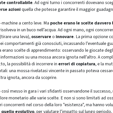
e controllabile
. Ad ogni turno i concorrenti dovevano sce
erse azioni
quella che potesse garantire il maggior guadagn
t-machine a cento leve. Ma
poche erano le scelte davvero 
risolveva in un buco nell’acqua. Ad ogni mano, ogni concorre
(tirare una leva),
osservare
o
innovare
. La prima opzione c
dei comportamenti già conosciuti, incassando l’eventuale g
a erano scelte di apprendimento: osservando le giocate degli 
informazioni su una mossa ancora ignota nell’altro. A compl
utto, la possibilità di incorrere in
errori di copiatura
, e la mu
tali: una mossa rivelatasi vincente in passato poteva cessare
ltra ignota, ancora da scoprire.
o così messo in gara i vari sfidanti osservandone il successo
ore monetario alle varie scelte. E non si sono limitati ad os
ari concorrenti nel corso della loro "esistenza", ma hanno vo
 quello evolutivo
, per valutare l’impatto sul lungo periodo