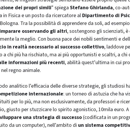
zione dei propri simili
" spiega
Stefano Ghirlanda
, co-aut
a in Fisica e un posto da ricercatore al
Dipartimento di Psic
 Bologna. Tra la possibilità di apprendere da soli, ad esempio
imparare osservando gli altri
, sostengono gli scienziati, 
ente la meglio. Con buona pace dei nobili sentimenti e dell
cio in realtà necessario al successo collettivo
, laddove p
 a chi più ha rischiato, ma ai più opportunisti e scaltri, a chi 
alle informazioni più recenti
, abilità quest’ultima in cui pr
nel regno animale.
do analitico l’efficacia delle diverse strategie, gli studiosi
competizione internazionale
: un torneo di astuzia che ha vi
tuiti per lo più, ma non esclusivamente, da professori e rice
alio, giusto per stuzzicare lo spirito agonistico, 10mila euro. 
viluppare una strategia di successo
(codificata in un pr
uito da un
computer
), nell’ambito di
un sistema competiti