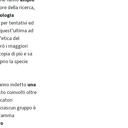
ore della ricerca,
ologia
 per tentativi ed
è quest’ultima ad
’etica del
erò i maggiori
copia di più e sa
oprio la specie
 hanno indetto
una
sto coinvolti oltre
rcatori
A ciascun gruppo è
ogramma
vo