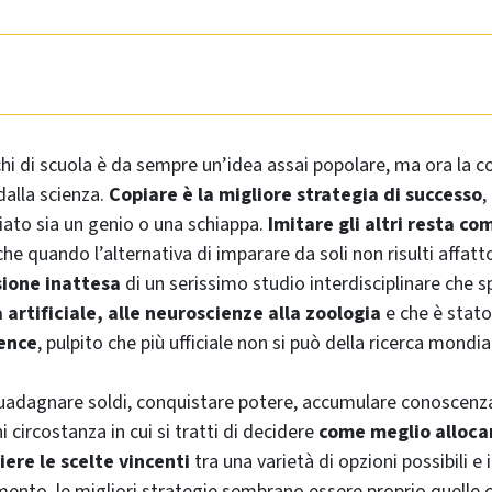
chi di scuola è da sempre un’idea assai popolare, ma ora la c
dalla scienza.
Copiare è la migliore strategia di successo
,
piato sia un genio o una schiappa.
Imitare gli altri resta c
che quando l’alternativa di imparare da soli non risulti affatto
sione inattesa
di un serissimo studio interdisciplinare che s
a artificiale, alle neuroscienze alla zoologia
e che è stat
ence
, pulpito che più ufficiale non si può della ricerca mondia
 guadagnare soldi, conquistare potere, accumulare conoscenz
ni circostanza in cui si tratti di decidere
come meglio allocar
ere le scelte vincenti
tra una varietà di opzioni possibili e
ento, le migliori strategie sembrano essere proprio quelle