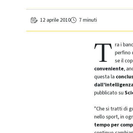
12 aprile 2010
7 minuti
T
ra i ban
perfino 
se il co
conveniente
, an
questa la
conclu
dall’intelligenz
pubblicato su
Sci
"Che si tratti di
nello sport, in og
tempo per compi
continuo cambiam