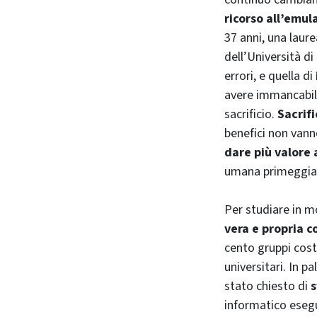
ricorso all’emula
37 anni, una laure
dell’Università di
errori, e quella di
avere immancabilm
sacrificio.
Sacrifi
benefici non vanno
dare più valore 
umana primeggia 
Per studiare in mo
vera e propria 
cento gruppi costi
universitari. In p
stato chiesto di
s
informatico eseg