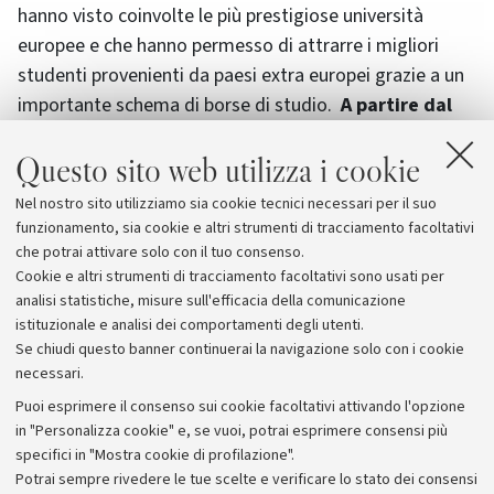
hanno visto coinvolte le più prestigiose università
europee e che hanno permesso di attrarre i migliori
studenti provenienti da paesi extra europei grazie a un
importante schema di borse di studio.
A partire dal
2006, alle 4 azioni del programma Erasmus Mundus
Questo sito web utilizza i cookie
tradizionale che premia i corsi di studio di
eccellenza, è stato affiancato un nuovo strumento
Nel nostro sito utilizziamo sia cookie tecnici necessari per il suo
chiamato Erasmus
Mundus External Cooperation
funzionamento, sia cookie e altri strumenti di tracciamento facoltativi
Windows
.
che potrai attivare solo con il tuo consenso.
Cookie e altri strumenti di tracciamento facoltativi sono usati per
analisi statistiche, misure sull'efficacia della comunicazione
istituzionale e analisi dei comportamenti degli utenti.
Se chiudi questo banner continuerai la navigazione solo con i cookie
necessari.
Archivio
Puoi esprimere il consenso sui cookie facoltativi attivando l'opzione
in "Personalizza cookie" e, se vuoi, potrai esprimere consensi più
Comunicati stampa
specifici in "Mostra cookie di profilazione".
Redazione
Potrai sempre rivedere le tue scelte e verificare lo stato dei consensi