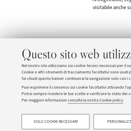
visitabile anche s
Scuola Superior
Allegati
Questo sito web utilizz
Nel nostro sito utilizziamo sia cookie tecnici necessari per il 
Cookie e altri strumenti di tracciamento facoltativi sono usati p
Se chiudi questo banner continuerai la navigazione solo con i 
Puoi esprimere il consenso sui cookie facoltativi attivando l'op
Potrai sempre rivedere le tue scelte e verificare lo stato dei 
Archivio
Comunicati stampa
Redazione
Rassegna 
Per maggiori informazioni
consulta la nostra Cookie policy
.
COOKIE DI PROFILAZIONE - FACOLTATIVI
© Copyright 2026 - ALMA MATER STUDI
SOLO COOKIE NECESSARI
PERSONALIZZ
Si tratta di cookie utilizzati per analizzare le caratteristiche della navi