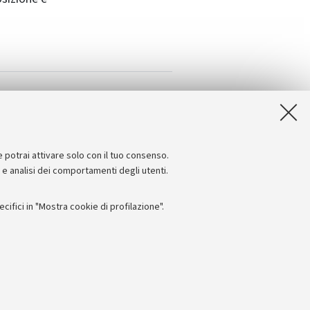
e potrai attivare solo con il tuo consenso.
e e analisi dei comportamenti degli utenti.
ifici in "Mostra cookie di profilazione".
Seguici su:
I
 - PI: 01131710376 - CF: 80007010376
 titolo esemplificativo, per il corretto funzionamento del sito, salvare