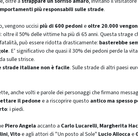
e, oltre a
strappare un sorriso amaro
, invitano il visitatore
mportamenti più responsabili sulle strade
.
no, vengono uccisi
più di 600 pedoni
e
oltre 20.000 vengono
i
: oltre il 50% delle vittime ha più di 65 anni. Questa strage
a fatalità, può essere ridotta drasticamente:
basterebbe se
gole
. E’ significativo che quasi il 30% dei pedoni perde la vi
da sulle strisce.
strade italiane non è facile
. Sulle strade di altri paesi eur
ette, anche volti e parole dei personaggi che firmano messag
pettare il pedone
e a riscoprire questo
antico ma spesso p
rto
: i piedi.
ne
Piero Angela
accanto a
Carlo Lucarelli
,
Margherita Ha
ini
,
Vito
e agli attori di "Un posto al Sole"
Lucio Allocca
e