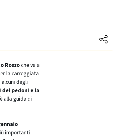
o Rosso
che va a
per la carreggiata
 alcuni degli
i dei pedoni e la
è alla guida di
gennaio
iù importanti