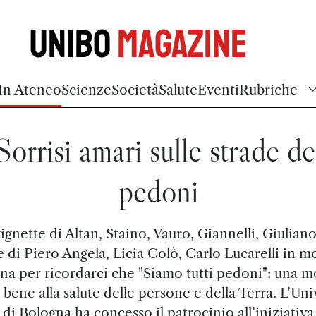
Unibo
Magazine
In Ateneo
Scienze
Società
Salute
Eventi
Rubriche
Sorrisi amari sulle strade de
pedoni
ignette di Altan, Staino, Vauro, Giannelli, Giuliano
e di Piero Angela, Licia Colò, Carlo Lucarelli in mo
na per ricordarci che "Siamo tutti pedoni": una mo
 bene alla salute delle persone e della Terra. L’Uni
di Bologna ha concesso il patrocinio all’iniziativa