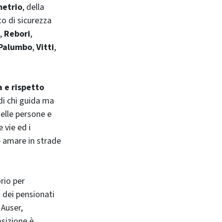
metrio
, della
to di sicurezza
,
Rebori
,
Palumbo
,
Vitti
,
 e rispetto
 di chi guida ma
delle persone e
e vie ed i
e amare in strade
rio per
 dei pensionati
 Auser,
osizione è