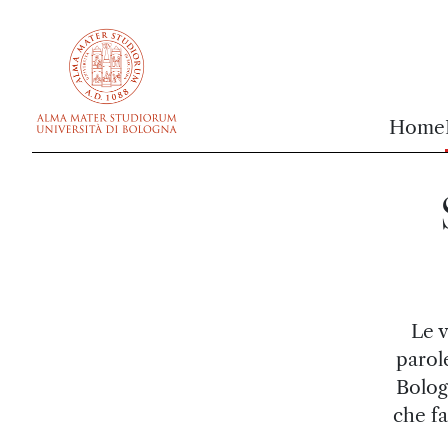
vai al contenuto della pagina
vai al menu di navigazione
Home
Le v
parol
Bolog
che fa