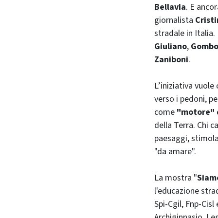
Bellavia
. E ancor
giornalista
Crist
stradale in Italia
Giuliano
,
Gombo
Zaniboni
.
L’iniziativa vuole
verso i pedoni, pe
come
"motore" d
della Terra. Chi 
paesaggi, stimola
"da amare".
La mostra "
Siamo
l'educazione stra
Spi-Cgil, Fnp-Cisl
Archiginnasio, Le