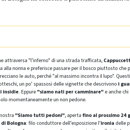
e attraversa "l’inferno" di una strada trafficata,
Cappuccett
ita alla nonna e preferisce passare per il bosco piuttosto che 
sfrecciano le auto, perché "al massimo incontra il lupo". Questi
rotteschi, un po’ spassosi delle vignette che descrivono
i gua
i insidie
. Eppure
"siamo nati per camminare"
e anche chi 
 solo momentaneamente un non pedone.
 mostra
"Siamo tutti pedoni"
, aperta
fino al prossimo 24 
 di Bologna
: filo conduttore dell’esposizione l’
ironia
delle p