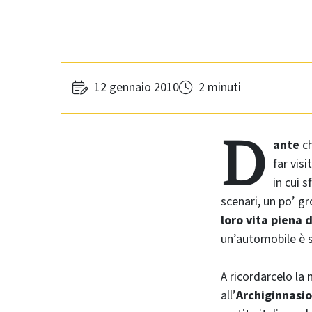
12 gennaio 2010
2 minuti
D
ante
ch
far vis
in cui 
scenari, un po’ g
loro vita piena d
un’automobile è
A ricordarcelo la
all’
Archiginnasio