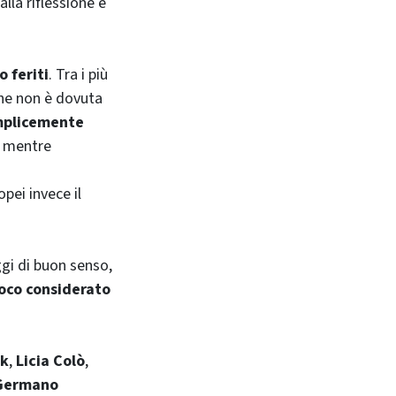
 alla riflessione e
 feriti
. Tra i più
 che non è dovuta
mplicemente
ta mentre
opei invece il
gi di buon senso,
oco considerato
ck
,
Licia Colò
,
Germano