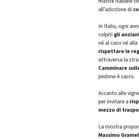
matite italiane ch
all’adozione di
co
In Italia, ogni an
colpiti
gli anzian
né al caso né all
rispettare le re
attraversa la stra
Camminare sulle 
pedone è sacro.
Accanto alle vign
per invitare a
ris
mezzo di traspo
La mostra propo
Massimo Gramell