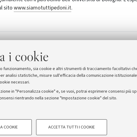
ul sito
www.siamotuttipedoni.it
.
e di Politiche per la Salute
Siamo Tutti Pedoni
a i cookie
suo funzionamento, sia cookie e altri strumenti di tracciamento facoltativi ch
er analisi statistiche, misure sull'efficacia della comunicazione istituzional
cookie necessari.
zione in "Personalizza cookie" e, se vuoi, potrai esprimere consensi più spec
consensi rientrando nella sezione "Impostazione cookie" del sito.
stampa
COOKIE TECNICI - NECESSAR
ORUM - Università di Bologna - Via Zamboni, 33 - 40126 Bologna
A COOKIE
ACCETTA TUTTI I COOKIE
gazione degli utenti, creare profili in
Si tratta di cookie tecnici utilizzati, a
Privacy
Note legali
Impostazioni Cookie