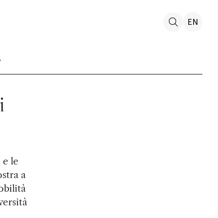
EN
i
 e le
stra a
bilità
versità