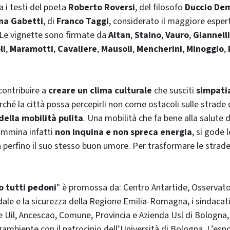
a i testi del poeta
Roberto Roversi
, del filosofo
Duccio De
ina Gabetti
, di
Franco Taggi
, considerato il maggiore esper
. Le vignette sono firmate da
Altan
,
Staino
,
Vauro
,
Giannelli
li
,
Maramotti
,
Cavaliere
,
Mausoli
,
Mencherini
,
Minoggio
,
 contribuire a
creare un clima culturale
che susciti
simpatia
rché la città possa percepirli non come ostacoli sulle strade
ella mobilità pulita
. Una mobilità che fa bene alla salute 
cammina infatti
non inquina e non spreca energia
, si gode l
 perfino il suo stesso buon umore. Per trasformare le strad
 tutti pedoni
" è promossa da: Centro Antartide, Osservato
dale e la sicurezza della Regione Emilia-Romagna, i sindacati
 e Uil, Ancescao, Comune, Provincia e Azienda Usl di Bologna,
gambiente con il patrocinio dell’Università di Bologna. L’esp