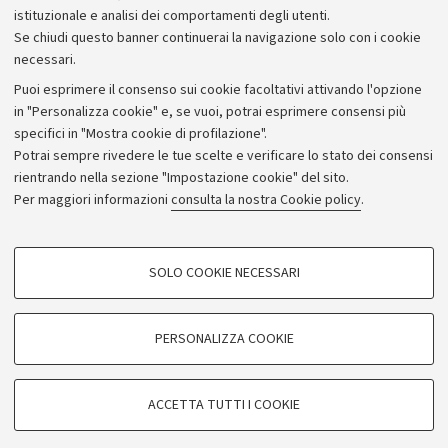
istituzionale e analisi dei comportamenti degli utenti.
Se chiudi questo banner continuerai la navigazione solo con i cookie
necessari.
Archivio
Puoi esprimere il consenso sui cookie facoltativi attivando l'opzione
in "Personalizza cookie" e, se vuoi, potrai esprimere consensi più
Comunicati stampa
specifici in "Mostra cookie di profilazione".
Redazione
Potrai sempre rivedere le tue scelte e verificare lo stato dei consensi
rientrando nella sezione "Impostazione cookie" del sito.
Rassegna stampa
Per maggiori informazioni
consulta la nostra Cookie policy
.
Seguici su:
COOKIE DI PROFILAZIONE - FACOLTATIVI
SOLO COOKIE NECESSARI
Si tratta di cookie utilizzati per analizzare le caratteristiche della navigazione
degli utenti, creare profili in base al loro comportamento sul sito, per analisi
di marketing.
PERSONALIZZA COOKIE
© Copyright 2026 - ALMA MATER STUDIORUM - Università di
Mostra cookie di profilazione
Bologna - Via Zamboni, 33 - 40126 Bologna - PI: 01131710376 -
Google/Youtube Video
CF: 80007010376
COOKIE TECNICI - NECESSARI
ACCETTA TUTTI I COOKIE
Facebook
Privacy
Note legali
Impostazioni Cookie
Si tratta di cookie tecnici utilizzati, a titolo esemplificativo, per il corretto