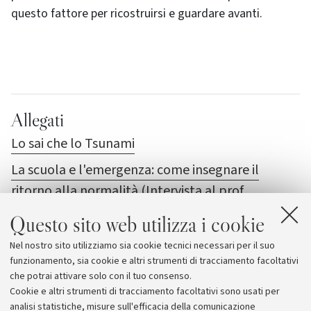
questo fattore per ricostruirsi e guardare avanti.
Allegati
Lo sai che lo Tsunami
La scuola e l'emergenza: come insegnare il
ritorno alla normalità (Intervista al prof.
Giuseppe Pazzagli)
Questo sito web utilizza i cookie
Sud est asiatico: aiuti secondo tradizione
Nel nostro sito utilizziamo sia cookie tecnici necessari per il suo
(Intervista al prof. Bruno Marangoni)
funzionamento, sia cookie e altri strumenti di tracciamento facoltativi
che potrai attivare solo con il tuo consenso.
Cookie e altri strumenti di tracciamento facoltativi sono usati per
analisi statistiche, misure sull'efficacia della comunicazione