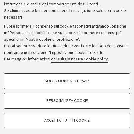
istituzionale e analisi dei comportamenti degli utenti.
Se chiudi questo banner continuerai la navigazione solo con i cookie
necessari.
Archivio
Puoi esprimere il consenso sui cookie facoltativi attivando l'opzione
in "Personalizza cookie" e, se vuoi, potrai esprimere consensi più
Comunicati stampa
specifici in "Mostra cookie di profilazione".
Redazione
Potrai sempre rivedere le tue scelte e verificare lo stato dei consensi
rientrando nella sezione "Impostazione cookie" del sito.
Rassegna stampa
Per maggiori informazioni
consulta la nostra Cookie policy
.
Seguici su:
COOKIE DI PROFILAZIONE - FACOLTATIVI
SOLO COOKIE NECESSARI
Si tratta di cookie utilizzati per analizzare le caratteristiche della navigazione
degli utenti, creare profili in base al loro comportamento sul sito, per analisi
di marketing.
PERSONALIZZA COOKIE
© Copyright 2026 - ALMA MATER STUDIORUM - Università di
Mostra cookie di profilazione
Bologna - Via Zamboni, 33 - 40126 Bologna - PI: 01131710376 -
Google/Youtube Video
CF: 80007010376
COOKIE TECNICI - NECESSARI
ACCETTA TUTTI I COOKIE
Facebook
Privacy
Note legali
Impostazioni Cookie
Si tratta di cookie tecnici utilizzati, a titolo esemplificativo, per il corretto