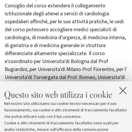
Consiglio del corso estendere il collegamento
istituzionale degli atenei a servizi di cardiologia
ospedalieri affinché, per le sue attività pratiche, le sedi
del corso potessero accogliere medici specialisti di
cardiologia, di medicina d'urgenza, di medicina interna,
di geriatria e di medicina generale in strutture
differenziate altamente specializzate. Il corso
e'coordinato per Universita'di Bologna dal Prof
Bugiardini, per Universita'di Milano Prof Fiorentini, per l'
Universita'di Torvergata dal Prof. Romeo, Universita'di
Varese Insubria dal Prof Salerno
Questo sito web utilizza i cookie
ORGANIZZAZIONE DEL CORSO
Prof. Raffaele Bugiardini 335/5612962
Nel nostro sito utilizziamo sia cookie tecnici necessari per il suo
rabugi@netscape.net
funzionamento, sia cookie e altri strumenti di tracciamento facoltativi
che potrai attivare solo con il tuo consenso.
Cookie e altri strumenti di tracciamento facoltativi sono usati per
analisi statistiche, misure sull'efficacia della comunicazione