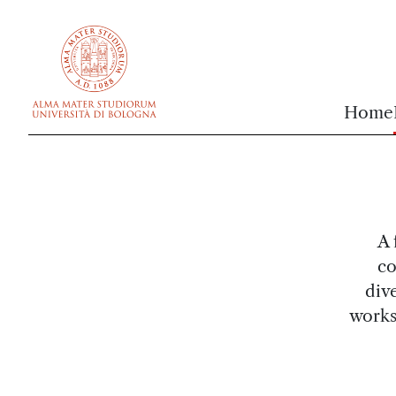
vai al contenuto della pagina
vai al menu di navigazione
Home
A 
co
dive
works