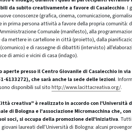
ibili da subito creativamente a favore di Casalecchio
. I
uove conoscenze (grafica, cinema, comunicazione, giornalism
 in prima persona attività a favore della propria comunità: d
 l'Amministrazione Comunale (manifesto), alla programmazio
da mettere in cartellone in città (proietto), dalla pianifica
i (comunico) e di rassegne di dibattiti (intervisto) all'elabor
ce di amici e vicini di casa (indago).
o aperte presso il Centro Giovanile di Casalecchio in via 
1-6133272), che sarà anche la sede delle lezioni
. Inform
 sono disponibili sul sito
http://www.lacittacreativa.org/
.
Città creativa" è realizzato in accordo con l'Università d
le di Bologna e l'associazione Micromacchina che, con
uoi soci, si occupa della promozione dell'iniziativa
. Tutti
 giovani laureati dell'Università di Bologna: alcuni provengo