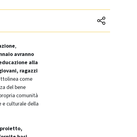
azione
,
ennaio avranno
i educazione alla
giovani, ragazzi
sottolinea come
zza del bene
 propria comunità
 e culturale della
 proietto,
fornite basi