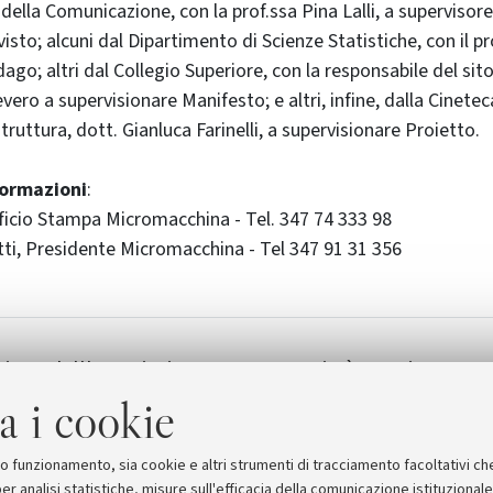
 della Comunicazione, con la prof.ssa Pina Lalli, a supervisor
sto; alcuni dal Dipartimento di Scienze Statistiche, con il pr
ago; altri dal Collegio Superiore, con la responsabile del sito
vero a supervisionare Manifesto; e altri, infine, dalla Cinete
 struttura, dott. Gianluca Farinelli, a supervisionare Proietto.
formazioni
:
Ufficio Stampa Micromacchina - Tel. 347 74 333 98
ti, Presidente Micromacchina - Tel 347 91 31 356
ione dell'associazione
La città creativa
china
[51.5 KB]
a i cookie
suo funzionamento, sia cookie e altri strumenti di tracciamento facoltativi ch
er analisi statistiche, misure sull'efficacia della comunicazione istituzional