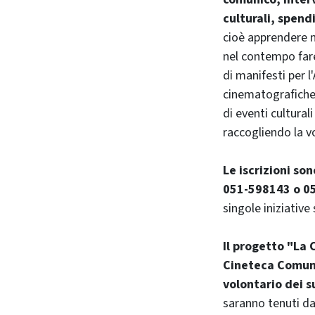
culturali, spend
cioè apprendere n
nel contempo fare
di manifesti per
cinematografiche 
di eventi cultural
raccogliendo la vo
Le iscrizioni son
051-598143 o 05
singole iniziative
Il progetto "La 
Cineteca Comuna
volontario dei s
saranno tenuti da