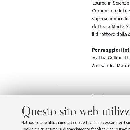
Laurea in Scienze
Comunico e Intervi
supervisionare Ind
dott.ssa Marta Se
il direttore della
Per maggiori in
Mattia Grillini, 
Alessandra Mariot
Presentaz
Allegati
Micromac
Questo sito web utilizz
Nel nostro sito utilizziamo sia cookie tecnici necessari per il 
Cookie e altri strumenti di tracciamento facoltativi sono usati p