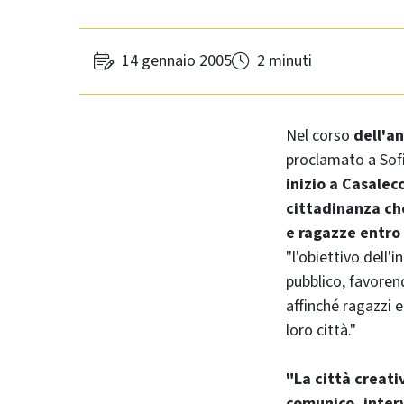
14 gennaio 2005
2 minuti
Nel corso
dell'a
proclamato a Sofi
inizio a Casalec
cittadinanza che
e ragazze entro 
"l'obiettivo dell'
pubblico, favoren
affinché ragazzi e
loro città."
"La città creati
comunico, interv