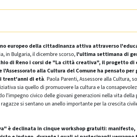
nno europeo della cittadinanza attiva attraverso l'educ
a, in Bulgaria, il dicembre scorso,
l'ultima settimana di g
chio di Reno i corsi de "La città creativa", il progetto d
 l'Assessorato alla Cultura del Comune ha pensato per 
i trent'anni di età
. Paola Parenti, Assessore alla Cultura, 
iniziativa sia quello di promuovere la cultura e la consapevole
do l'impegno civico delle giovani generazioni nella vita della
 ragazze si sentano un anello importante per la crescita civile
va" è declinata in cinque workshop gratuiti: manifesto,
isto e indago, durante i quali ai partecipanti verranno 