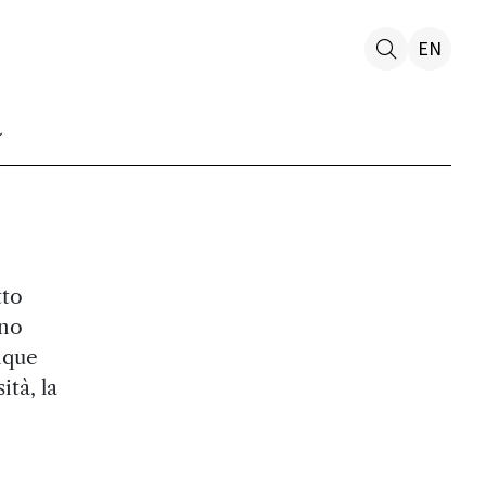
EN
tto
ono
inque
tà, la