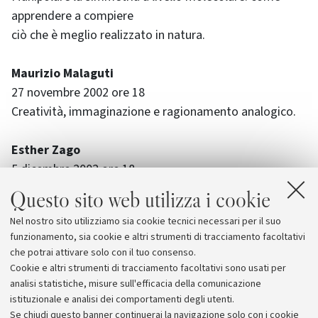
apprendere a compiere
ciò che è meglio realizzato in natura.
Maurizio Malaguti
27 novembre 2002 ore 18
Creatività, immaginazione e ragionamento analogico.
Esther Zago
5 dicembre 2002 ore 18
Creatività e immaginazione nella poesia ebraica
Questo sito web utilizza i cookie
americana: riscrivere la
Nel nostro sito utilizziamo sia cookie tecnici necessari per il suo
Bibbia, ripensare la fede.
funzionamento, sia cookie e altri strumenti di tracciamento facoltativi
che potrai attivare solo con il tuo consenso.
La partecipazione di Colleghi e Studenti è gradita
Cookie e altri strumenti di tracciamento facoltativi sono usati per
analisi statistiche, misure sull'efficacia della comunicazione
istituzionale e analisi dei comportamenti degli utenti.
Se chiudi questo banner continuerai la navigazione solo con i cookie