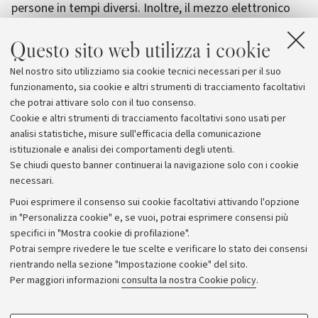
persone in tempi diversi. Inoltre, il mezzo elettronico
non necessita di un potere mediato, per esempio, dalla
Questo sito web utilizza i cookie
forza fisica: anche una sola persona, nel chiuso della
propria stanza e senza particolari doti fisiche, può
Nel nostro sito utilizziamo sia cookie tecnici necessari per il suo
compiere atti di cyberbullismo su un numero illimitato
funzionamento, sia cookie e altri strumenti di tracciamento facoltativi
di vittime con poche operazioni telematiche.
che potrai attivare solo con il tuo consenso.
Cookie e altri strumenti di tracciamento facoltativi sono usati per
analisi statistiche, misure sull'efficacia della comunicazione
istituzionale e analisi dei comportamenti degli utenti.
Se chiudi questo banner continuerai la navigazione solo con i cookie
necessari.
Archivio
Puoi esprimere il consenso sui cookie facoltativi attivando l'opzione
in "Personalizza cookie" e, se vuoi, potrai esprimere consensi più
Comunicati stampa
specifici in "Mostra cookie di profilazione".
Redazione
Potrai sempre rivedere le tue scelte e verificare lo stato dei consensi
rientrando nella sezione "Impostazione cookie" del sito.
Rassegna stampa
Per maggiori informazioni
consulta la nostra Cookie policy
.
Seguici su: