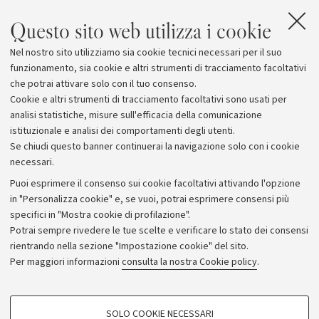
più intensa tra pubblico e privato
per accelerare lo
Questo sito web utilizza i cookie
sviluppo di risposte efficaci alle minacce informatiche,
condividendo soluzioni innovative e sviluppando risorse
Nel nostro sito utilizziamo sia cookie tecnici necessari per il suo
critiche, sia nell'ambito delle competenze che in campo
funzionamento, sia cookie e altri strumenti di tracciamento facoltativi
tecnologico.
che potrai attivare solo con il tuo consenso.
Cookie e altri strumenti di tracciamento facoltativi sono usati per
analisi statistiche, misure sull'efficacia della comunicazione
istituzionale e analisi dei comportamenti degli utenti.
Se chiudi questo banner continuerai la navigazione solo con i cookie
necessari.
Archivio
Puoi esprimere il consenso sui cookie facoltativi attivando l'opzione
in "Personalizza cookie" e, se vuoi, potrai esprimere consensi più
Comunicati stampa
specifici in "Mostra cookie di profilazione".
Redazione
Potrai sempre rivedere le tue scelte e verificare lo stato dei consensi
rientrando nella sezione "Impostazione cookie" del sito.
Rassegna stampa
Per maggiori informazioni
consulta la nostra Cookie policy
.
Seguici su:
COOKIE DI PROFILAZIONE - FACOLTATIVI
SOLO COOKIE NECESSARI