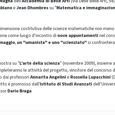
 Magna
dell'
Accademia di Belle Arti
(Via Delle Belle Arti, 54)
biano
e
Jean Dhombres
su "
Matematica e immaginazione:
dimensione costitutiva delle scienze matematiche non meno c
opone come luogo d’incontro di
nove appuntamenti
nel cors
6 maggio
,
un "umanista" e uno "scienziato"
si confrontera
mostra su "
L’arte della scienza
" (novembre 2009), insieme a
pleteranno le attività del progetto, vincitore del concorso d
o dai professori
Annarita Angelini
e
Rossella Lupacchini
(D
getto è promosso dall'
Istituto di Studi Avanzati
dell'Univers
ssor
Dario Braga
.