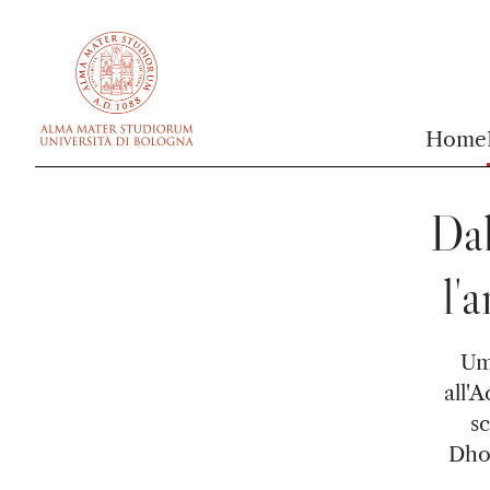
vai al contenuto della pagina
vai al menu di navigazione
Home
Dal
l'
Um
all'
s
Dhom