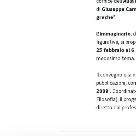
cornice dell'
Aula
di
Giuseppe Cam
greche
".
L'immaginario
, 
figurative, si pr
25 febbraio al 
medesimo tema.
Il convegno e la 
pubblicazioni, com
2009
". Coordinat
Filosofia), il pro
diretto dal profe