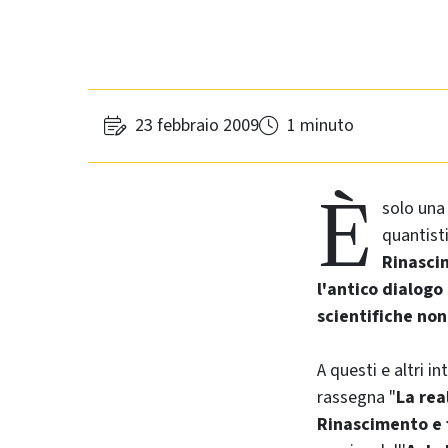
23 febbraio 2009
1 minuto
È
solo un
quantist
Rinasci
l'antico dialogo
scientifiche no
A questi e altri in
rassegna "
La rea
Rinascimento e 