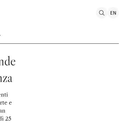
EN
ende
nza
nti
rte e
an
dì 25