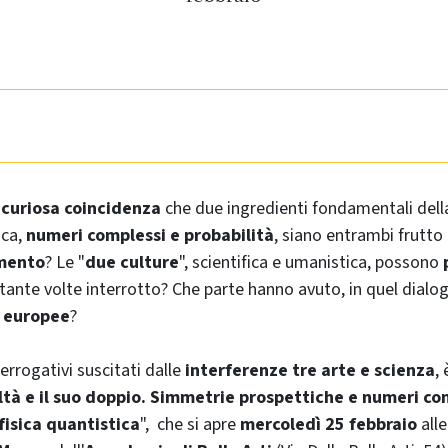
a
curiosa coincidenza
che due ingredienti fondamentali della
ica,
numeri complessi e probabilità
, siano entrambi frutto
mento
? Le "
due culture
", scientifica e umanistica, possono
tante volte interrotto? Che parte hanno avuto, in quel dialo
n europee
?
terrogativi suscitati dalle
interferenze tre arte e scienza
,
ltà e il suo doppio. Simmetrie prospettiche e numeri co
fisica quantistica
", che si apre
mercoledì 25 febbraio
all