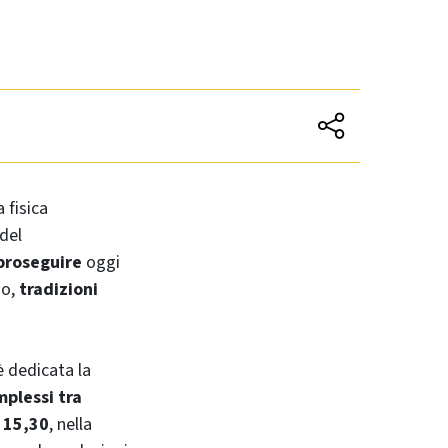
 fisica
 del
proseguire
oggi
go,
tradizioni
 è dedicata la
mplessi tra
e
15,30
, nella