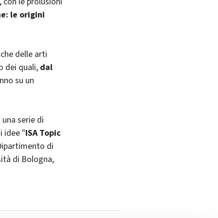
, con le prolusioni
 le origini
he delle arti
o dei quali,
dal
nno su un
 una serie di
i idee "
ISA Topic
ipartimento di
ità di Bologna,