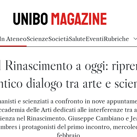
Unibo
Magazine
In Ateneo
Scienze
Società
Salute
Eventi
Rubriche
 Rinascimento a oggi: ripr
antico dialogo tra arte e scie
anisti e scienziati a confronto in nove appuntame
Accademia delle Arti dedicati alle interferenze tra a
cienza nel Rinascimento. Giuseppe Cambiano e Je
bres i protagonisti del primo incontro, mercole
febbraio