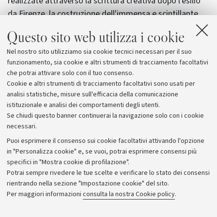
realizzate attraverso la scrittura creativa dopo l'esilio
da Firenze, la costruzione dell'immensa e scintillante
cattedrale di parole della Commedia.
Questo sito web utilizza i cookie
Il 23, sempre alle 18.30,
Intelligent Economy
, dedicato
Nel nostro sito utilizziamo sia cookie tecnici necessari per il suo
all'Intelligenza Artificiale a quanto cambierà la vita
funzionamento, sia cookie e altri strumenti di tracciamento facoltativi
spostando i confini tra uomo e macchine.
che potrai attivare solo con il tuo consenso.
Cookie e altri strumenti di tracciamento facoltativi sono usati per
analisi statistiche, misure sull'efficacia della comunicazione
istituzionale e analisi dei comportamenti degli utenti.
Se chiudi questo banner continuerai la navigazione solo con i cookie
necessari.
Archivio
Puoi esprimere il consenso sui cookie facoltativi attivando l'opzione
in "Personalizza cookie" e, se vuoi, potrai esprimere consensi più
Comunicati stampa
specifici in "Mostra cookie di profilazione".
Redazione
Potrai sempre rivedere le tue scelte e verificare lo stato dei consensi
rientrando nella sezione "Impostazione cookie" del sito.
Rassegna stampa
Per maggiori informazioni
consulta la nostra Cookie policy
.
Seguici su: