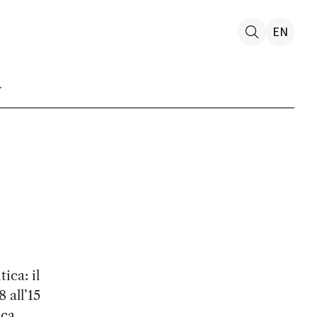
EN
ica: il
 all’15
ica