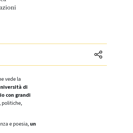
azioni
he vede la
niversità di
io con grandi
 politiche,
anza e poesia,
un