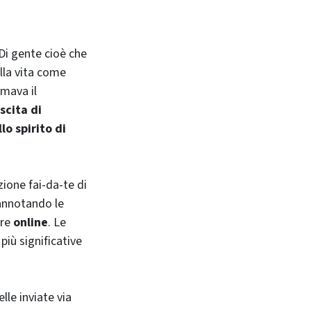
 Di gente cioè che
ella vita come
rmava il
scita di
lo spirito di
zione fai-da-te di
 annotando le
ure
online
. Le
più significative
lle inviate via