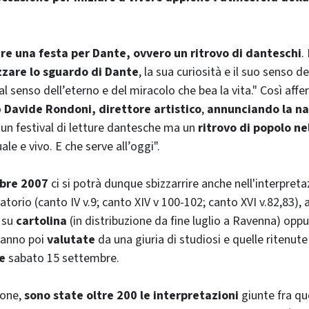
re una festa per Dante, ovvero un ritrovo di danteschi
.
zzare lo sguardo di Dante
, la sua curiosità e il suo senso d
al senso dell’eterno e del miracolo che bea la vita." Così affe
o
Davide Rondoni, direttore artistico
,
annunciando la na
 un festival di letture dantesche ma un
ritrovo di popolo nel
ale e vivo. E che serve all’oggi".
mbre 2007
ci si potrà dunque sbizzarrire anche nell'interpreta
atorio (canto IV v.9; canto XIV v 100-102; canto XVI v.82,83),
i su
cartolina
(in distribuzione da fine luglio a Ravenna) opp
ranno poi
valutate
da una giuria di studiosi e quelle ritenute 
e
sabato 15 settembre.
ione,
sono state oltre 200 le interpretazioni
giunte fra que