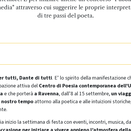
dia" attraverso cui suggerire le proprie interpret
di tre passi del poeta.
r tutti, Dante di tutti
. E’ lo spirito della manifestazione c
pazione attiva del
Centro di Poesia contemporanea dell'U
na
e che porterà
a Ravenna
, dall’8 al 15 settembre,
un viagg
l nostro tempo
attorno alla poetica e alle intuizioni storiche,
nte.
a inizio la settimana di festa con eventi, incontri, musica, d
occasione per iniziare a vivere appieno l’atmosfera della