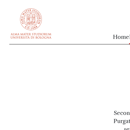
vai al contenuto della pagina
vai al menu di navigazione
Home
Second
Purgat
se