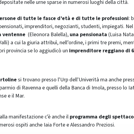
depositate nelle urne sparse in numerosi luoghi della città.
ersone di tutte le fasce d’età e di tutte le professioni
: 
 pensionati, imprenditori, negozianti, studenti, impiegati. Ne
a ventenne
(Eleonora Balella),
una pensionata
(Luisa Nata
alli) a cui la giuria attribuì, nell’ordine, i primi tre premi, men
ori provincia se lo aggiudicò un
imprenditore reggiano di 6
artoline
si trovano presso l'Urp dell'Univerità ma anche presso
parmio di Ravenna e quelli della Banca di Imola, presso lo Ia
se e il Mar.
lla manifestazione c'è anche il
programma degli spettacol
merosi ospiti anche Iaia Forte e Alessandro Preziosi.