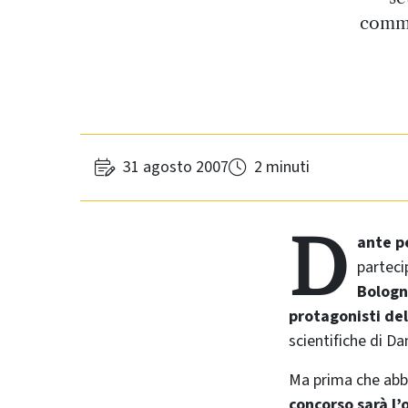
comme
31 agosto 2007
2 minuti
D
ante pe
parteci
Bolog
protagonisti de
scientifiche di Da
Ma prima che abbi
concorso sarà l’