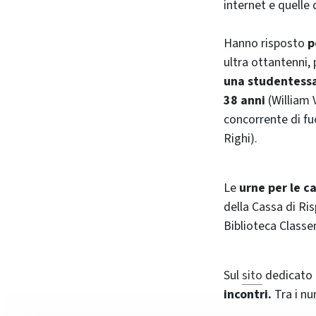
internet e quelle 
Hanno risposto
p
ultra ottantenni,
una studentess
38 anni
(William V
concorrente di fu
Righi).
Le
urne per le c
della Cassa di Ris
Biblioteca Classen
Sul
sito
dedicato a
incontri.
Tra i nu