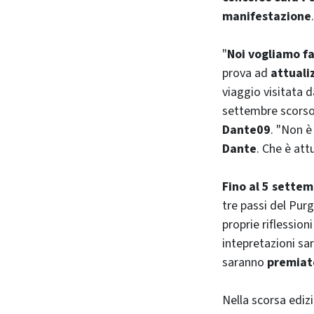
manifestazione
.
"
Noi vogliamo fa
prova ad
attuali
viaggio visitata d
settembre scors
Dante09
. "Non è
Dante
. Che è attu
Fino al 5 sette
tre passi del Purg
proprie riflession
intepretazioni sa
saranno
premiat
Nella scorsa ediz