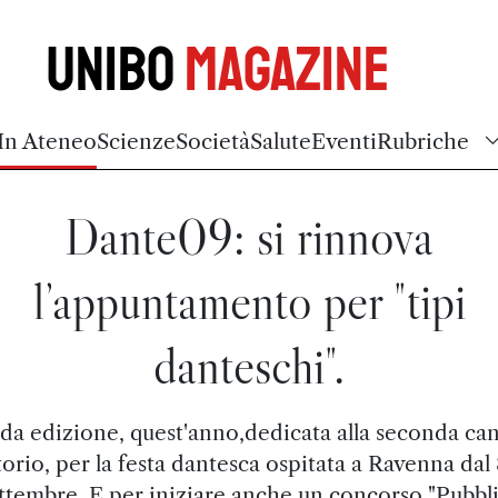
Unibo
Magazine
In Ateneo
Scienze
Società
Salute
Eventi
Rubriche
Dante09: si rinnova
l’appuntamento per "tipi
danteschi".
a edizione, quest'anno,dedicata alla seconda cant
orio, per la festa dantesca ospitata a Ravenna dal 8
ttembre. E per iniziare anche un concorso "Pubbl