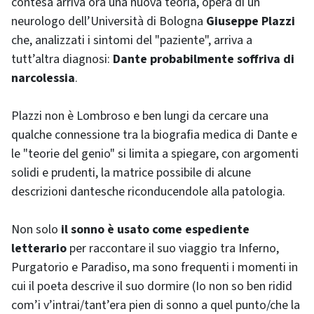
contesa arriva ora una nuova teoria, opera di un
neurologo dell’Università di Bologna
Giuseppe Plazzi
che, analizzati i sintomi del "paziente", arriva a
tutt’altra diagnosi:
Dante probabilmente soffriva di
narcolessia
.
Plazzi non è Lombroso e ben lungi da cercare una
qualche connessione tra la biografia medica di Dante e
le "teorie del genio" si limita a spiegare, con argomenti
solidi e prudenti, la matrice possibile di alcune
descrizioni dantesche riconducendole alla patologia.
Non solo
il sonno è usato come espediente
letterario
per raccontare il suo viaggio tra Inferno,
Purgatorio e Paradiso, ma sono frequenti i momenti in
cui il poeta descrive il suo dormire (Io non so ben ridid
com’i v’intrai/tant’era pien di sonno a quel punto/che la