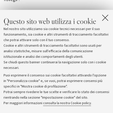
Una tesi che non solo appare incontrare accoglienza tra
Questo sito web utilizza i cookie
autorevoli studiosi (tra gli altri Emilio Pasquini e Mirko
Tavoni), ma finisce anche per
riconciliare filologi e
Nel nostro sito utilizziamo sia cookie tecnici necessari per il suo
neurologi
alla ricerca di una conoscenza più
funzionamento, sia cookie e altri strumenti di tracciamento facoltativi
approfondita della vita e delle opere di Dante.
che potrai attivare solo con il tuo consenso.
Cookie e altri strumenti di tracciamento facoltativi sono usati per
analisi statistiche, misure sull'efficacia della comunicazione
istituzionale e analisi dei comportamenti degli utenti.
Se chiudi questo banner continuerai la navigazione solo con i cookie
necessari.
Archivio
Puoi esprimere il consenso sui cookie facoltativi attivando l'opzione
in "Personalizza cookie" e, se vuoi, potrai esprimere consensi più
Comunicati stampa
specifici in "Mostra cookie di profilazione".
Redazione
Potrai sempre rivedere le tue scelte e verificare lo stato dei consensi
rientrando nella sezione "Impostazione cookie" del sito.
Rassegna stampa
Per maggiori informazioni
consulta la nostra Cookie policy
.
Seguici su: