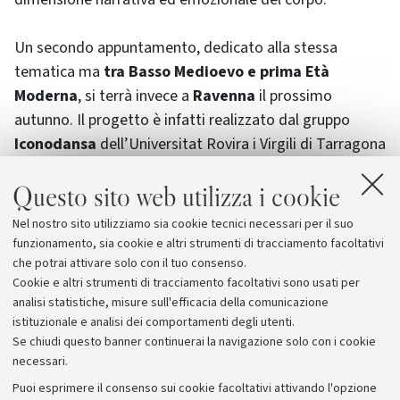
Un secondo appuntamento, dedicato alla stessa
tematica ma
tra Basso Medioevo e prima Età
Moderna
, si terrà invece a
Ravenna
il prossimo
autunno. Il progetto è infatti realizzato dal gruppo
Iconodansa
dell’Universitat Rovira i Virgili di Tarragona
insieme al
Laboratorio di Storia culturale e religiosa
Questo sito web utilizza i cookie
"I lunedì degli Ariani"
ed
Eurythmia – International
Research Network on the Cultural History of Dance
,
Nel nostro sito utilizziamo sia cookie tecnici necessari per il suo
entrambi attivi al Dipartimento di Beni Culturali, nel
funzionamento, sia cookie e altri strumenti di tracciamento facoltativi
Campus di Ravenna dell’Università di Bologna.
che potrai attivare solo con il tuo consenso.
Cookie e altri strumenti di tracciamento facoltativi sono usati per
analisi statistiche, misure sull'efficacia della comunicazione
istituzionale e analisi dei comportamenti degli utenti.
Se chiudi questo banner continuerai la navigazione solo con i cookie
necessari.
Archivio
Puoi esprimere il consenso sui cookie facoltativi attivando l'opzione