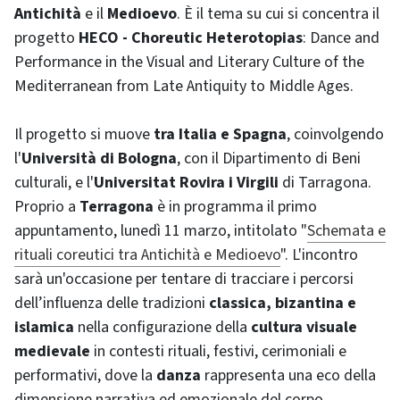
Antichità
e il
Medioevo
. È il tema su cui si concentra il
progetto
HECO - Choreutic Heterotopias
: Dance and
Performance in the Visual and Literary Culture of the
Mediterranean from Late Antiquity to Middle Ages.
Il progetto si muove
tra Italia e Spagna
, coinvolgendo
l'
Università di Bologna
, con il Dipartimento di Beni
culturali, e l'
Universitat Rovira i Virgili
di Tarragona.
Proprio a
Terragona
è in programma il primo
appuntamento, lunedì 11 marzo, intitolato "
Schemata e
rituali coreutici tra Antichità e Medioevo
". L'incontro
sarà un'occasione per tentare di tracciare i percorsi
dell’influenza delle tradizioni
classica, bizantina e
islamica
nella configurazione della
cultura visuale
medievale
in contesti rituali, festivi, cerimoniali e
performativi, dove la
danza
rappresenta una eco della
dimensione narrativa ed emozionale del corpo.